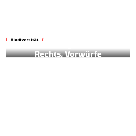
Biodiversität
Biodiversität
Blockade geltenden
Rechts, Vorwürfe
gegen Brüssel
02.07.2026
Energie