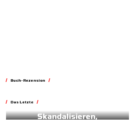
11.03.2026
Buch-Rezension
Essay
Das Letzte
Blockieren,
Skandalisieren,
Lobbyieren