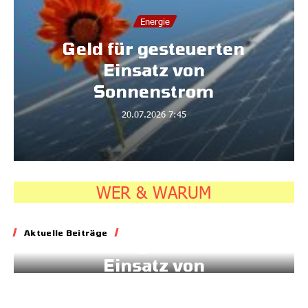
nergie
Klima
gesteuerten
Amazonas: 
atz von
Quellen 
enstrom
untersc
.2026
7:45
17.07.2026
WER & WARUM
Energie
Aktuelle Beiträge
Geld für gesteuerten
Einsatz von
Sonnenstrom