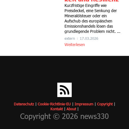
Kurzfristige Eingriffe wie
Preisdeckel, eine Senkung der
Mineralölsteuer oder ein
Aufschub des europäischen
Emissionshandels lösen das
grundlegende Problem nicht. ...
extern
17.03.2026
Weiterlesen
Datenschutz
|
Cookie-Richtlinie-EU
|
Impressum
|
Copyrigh
t
|
Kontakt
|
About
|
Copyright © 2026 news330