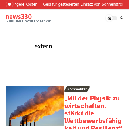
Zum Inhalt springen
tz, geringere Kosten
Geld für gesteuerten Einsatz von Sonnenstrom
news330
Neues über Umwelt und Mitwelt
extern
Kommentar
„Mit der Physik zu
wirtschaften,
stärkt die
Wettbewerbsfähig
keit und Resilienz“