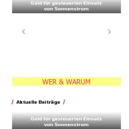
Geld für gesteuerten Einsatz
von Sonnenstrom
20.07.2026
7:45
WER & WARUM
Aktuelle Beiträge
Energie
Geld für gesteuerten Einsatz
von Sonnenstrom