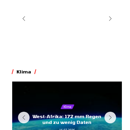
20.07.2026
7:45
Klima
Klima
West-Afrika: 172 mm Regen
und zu wenig Daten
16.07.2026