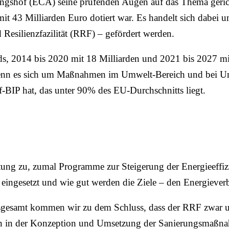
ngshof (ECA) seine prüfenden Augen auf das Thema geric
26 mit 43 Milliarden Euro dotiert war. Es handelt sich da
esilienzfazilität (RRF) – gefördert werden.
s, 2014 bis 2020 mit 18 Milliarden und 2021 bis 2027 mit
 wenn es sich um Maßnahmen im Umwelt-Bereich und bei U
f-BIP hat, das unter 90% des EU-Durchschnitts liegt.
 zu, zumal Programme zur Steigerung der Energieeffizien
ld eingesetzt und wie gut werden die Ziele – den Energiever
„Insgesamt kommen wir zu dem Schluss, dass der RRF zwar 
 in der Konzeption und Umsetzung der Sanierungsmaßnah