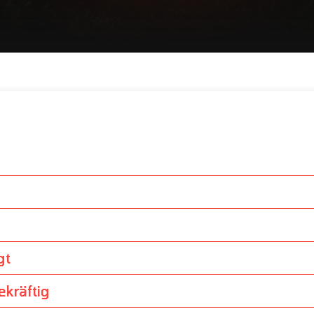
gt
ekräftig