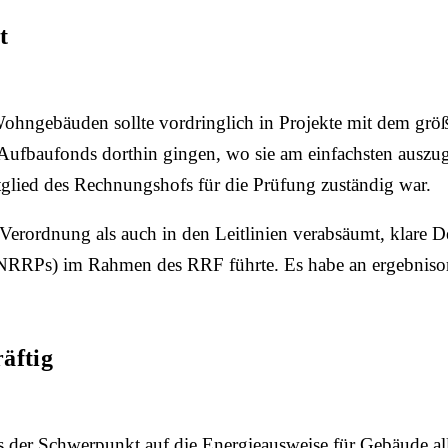
t
ngebäuden sollte vordringlich in Projekte mit dem größt
na-Aufbaufonds dorthin gingen, wo sie am einfachsten ausz
tglied des Rechnungshofs für die Prüfung zuständig war.
ordnung als auch in den Leitlinien verabsäumt, klare Def
NRRPs) im Rahmen des RRF führte. Es habe an ergebnisorie
äftig
ass der Schwerpunkt auf die Energieausweise für Gebäude a