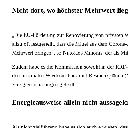
Nicht dort, wo höchster Mehrwert lieg
„Die EU-Förderung zur Renovierung von privaten Woh
allzu oft festgestellt, dass die Mittel aus dem Coro
Mehrwert bringen“, so Nikolaos Milionis, der als Mi
Zudem habe es die Kommission sowohl in der RRF-Ver
den nationalen Wiederaufbau- und Resilienzplänen (
Energieeinsparungen gefehlt.
Energieausweise allein nicht aussagekr
Als nicht zielführend habe es sich auch erwiesen, d