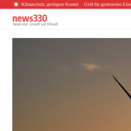
Zum Inhalt springen
ehr Klimaschutz, geringere Kosten
Geld für gesteuerten Einsatz vo
news330
Neues über Umwelt und Mitwelt