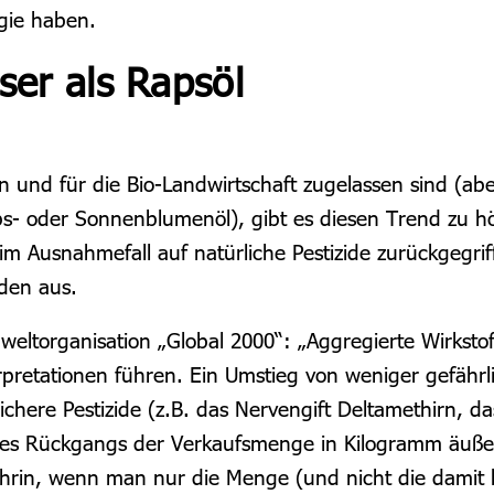
ogie haben.
sser als Rapsöl
 und für die Bio-Landwirtschaft zugelassen sind (ab
s- oder Sonnenblumenöl), gibt es diesen Trend zu hö
m Ausnahmefall auf natürliche Pestizide zurückgegrif
den aus.
eltorganisation „Global 2000“: „
Aggregierte Wirksto
retationen führen. Ein Umstieg von weniger gefährlic
chere Pestizide (z.B. das Nervengift Deltamethirn, da
ne
s
Rückgangs der Verkaufsmenge in
Kilogramm
äußer
thrin, wenn man nur die Menge (und nicht die damit 