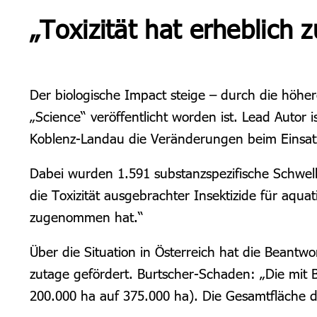
„Toxizität hat erheblic
Der
biologische Impact steig
e – durch die höher
„Science“
veröffentlicht worden ist. Lead Autor i
Koblenz-Landau die Veränderungen beim
E
insa
Dabei wurden 1.591 substanzspezifische Schwelle
die Toxizität ausgebrachter Insektizide für aq
zugenommen hat.“
Ü
ber die Situation in Österreich hat die Beant
zutage gefördert. Burtscher-Schaden: „Die mit B
200.000 ha auf 375.000 ha).
Die Gesamtfläche d