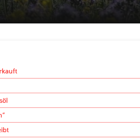
rkauft
söl
n“
ibt