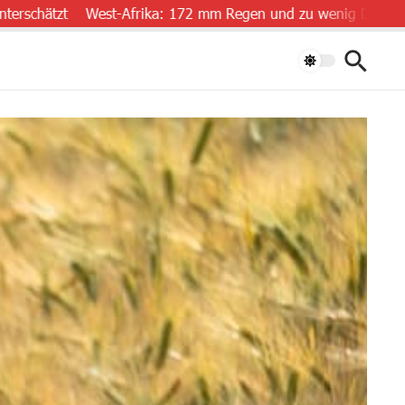
zt
West-Afrika: 172 mm Regen und zu wenig Daten
„Luftre