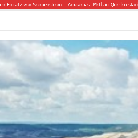
tz von Sonnenstrom
Amazonas: Methan-Quellen stark untersch