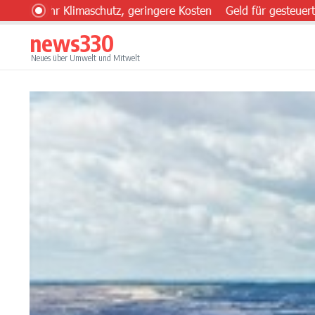
Zum Inhalt springen
hr Klimaschutz, geringere Kosten
Geld für gesteuerten Einsa
news330
Neues über Umwelt und Mitwelt