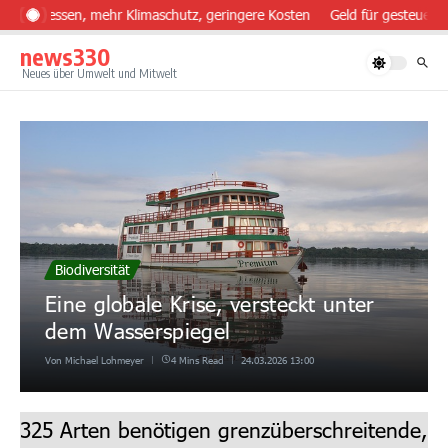
Zum Inhalt springen
nder essen, mehr Klimaschutz, geringere Kosten
Geld für gesteuerten
news330
Neues über Umwelt und Mitwelt
Biodiversität
Eine globale Krise, versteckt unter
dem Wasserspiegel
Von
Michael Lohmeyer
4 Mins Read
24.03.2026
13:00
325 Arten benötigen grenzüberschreitende,