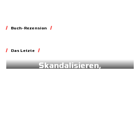
Buch-Rezension
Essay
Das Letzte
Blockieren,
Skandalisieren,
Lobbyieren
31.05.2026