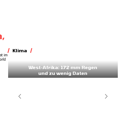
n,
Klima
st im
Klima
orld
West-Afrika: 172 mm Regen
und zu wenig Daten
16.07.2026