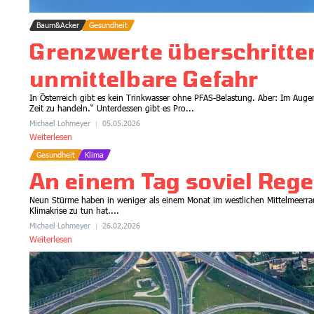
Baum&Acker
Gesundheit
Grenzwerte überschritten
unmittelbare Gefahr
In Österreich gibt es kein Trinkwasser ohne PFAS-Belastung. Aber: Im Augen
Zeit zu handeln.“ Unterdessen gibt es Pro...
Michael Lohmeyer
05.05.2026
Weiterlesen
Gesundheit
Klima
An einem Tag soviel Rege
Neun Stürme haben in weniger als einem Monat im westlichen Mittelmeerrau
Klimakrise zu tun hat....
Michael Lohmeyer
26.02.2026
Weiterlesen