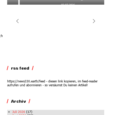
02.07.2026
och
rss feed
https://news330.earth/feed - diesen link kopieren, im feed-reader
aufrufen und abonnieren - so versäumst Du keinen Artikel!
Archiv
Juli 2026
(17)