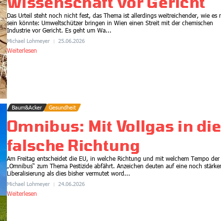
Wissenschaft vor Gericht
Das Urteil steht noch nicht fest, das Thema ist allerdings weitreichender, wie es 
sein könnte: Umweltschützer bringen in Wien einen Streit mit der chemischen
Industrie vor Gericht. Es geht um Wa...
Biodiversität
Klima
Michael Lohmeyer
25.06.2026
Weiterlesen
1,6 Billionen Investitionen –
Woher das Geld kommt,
wohin es fließt
09.07.2026
Baum&Acker
Gesundheit
Omnibus: Mit Vollgas in di
falsche Richtung
Am Freitag entscheidet die EU, in welche Richtung und mit welchem Tempo der
„Omnibus“ zum Thema Pestizide abfährt. Anzeichen deuten auf eine noch stärke
Liberalisierung als dies bisher vermutet word...
Michael Lohmeyer
24.06.2026
Weiterlesen
Energie