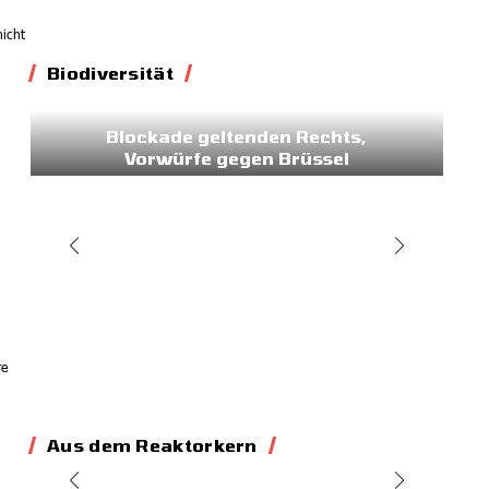
nicht
Biodiversität
Biodiversität
Blockade geltenden Rechts,
Vorwürfe gegen Brüssel
02.07.2026
e
re
Aus dem Reaktorkern
Energie