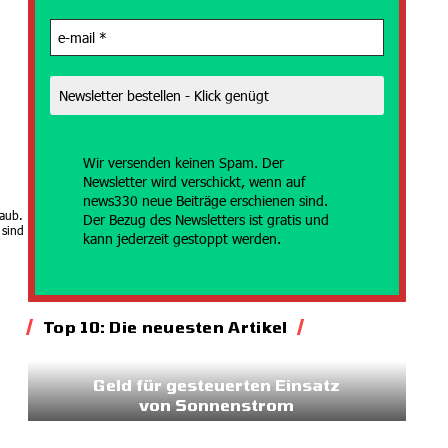
Wir versenden
keinen Spam. Der
Newsletter wird verschickt, wenn auf
news330 neue Beiträge erschienen sind.
taub.
Der Bezug des Newsletters ist gratis und
 sind
kann jederzeit gestoppt werden.
Top 10: Die neuesten Artikel
Energie
Geld für gesteuerten Einsatz
von Sonnenstrom
20.07.2026
7:45