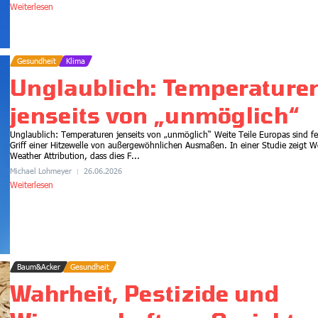
Weiterlesen
Gesundheit
Klima
Unglaublich: Temperature
jenseits von „unmöglich“
Unglaublich: Temperaturen jenseits von „unmöglich“ Weite Teile Europas sind fe
Klima
Griff einer Hitzewelle von außergewöhnlichen Ausmaßen. In einer Studie zeigt W
Weather Attribution, dass dies F...
Amazonas: Methan-Quellen
Michael Lohmeyer
26.06.2026
stark unterschätzt
Weiterlesen
17.07.2026
Baum&Acker
Gesundheit
Wahrheit, Pestizide und