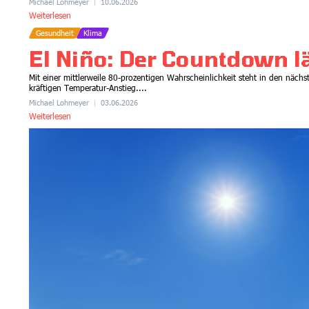
Michael Lohmeyer
10.06.2026
Weiterlesen
Gesundheit
Klima
El Niño: Der Countdown l
Mit einer mittlerweile 80-prozentigen Wahrscheinlichkeit steht in den näc
kräftigen Temperatur-Anstieg....
Michael Lohmeyer
03.06.2026
Weiterlesen