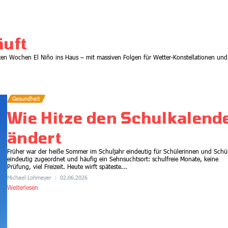
Essay
äuft
Bitterer Beigeschmack wird
noch bitterer. Wie das?
hsten Wochen El Niño ins Haus – mit massiven Folgen für Wetter-Konstellationen und
30.06.2026
Gesundheit
Wie Hitze den Schulkalend
ändert
Früher war der heiße Sommer im Schuljahr eindeutig für Schülerinnen und Schü
eindeutig zugeordnet und häufig ein Sehnsuchtsort: schulfreie Monate, keine
Prüfung, viel Freizeit. Heute wirft späteste...
Michael Lohmeyer
02.06.2026
Weiterlesen
Energie
Kommentar
Kalte Dusche oder Wasser