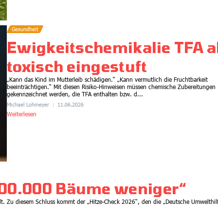
Aus dem Reaktorkern 4 –
Erinnerung an nukleare
Episoden: Tschernobyl
Gesundheit
Klima
26.04.2026
Ewigkeitschemikalie TFA a
Rückenwind für den Ausstieg
aus fossilen Energien
toxisch eingestuft
04.05.2026
„Kann das Kind im Mutterleib schädigen.“ „Kann vermutlich die Fruchtbarkeit
beeinträchtigen.“ Mit diesen Risiko-Hinweisen müssen chemische Zubereitungen
gekennzeichnet werden, die TFA enthalten bzw. d...
Michael Lohmeyer
11.06.2026
Weiterlesen
900.000 Bäume weniger“
lt. Zu diesem Schluss kommt der „Hitze-Check 2026“, den die „Deutsche Umwelthil