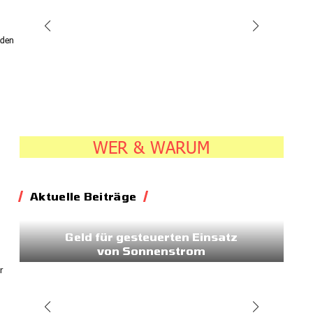
nden
WER & WARUM
Aktuelle Beiträge
Energie
Geld für gesteuerten Einsatz
von Sonnenstrom
20.07.2026
7:45
r