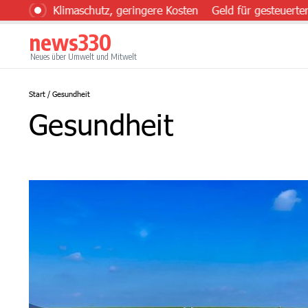
Zum Inhalt springen
hr Klimaschutz, geringere Kosten
Geld für gesteuerten Eins
news330
Neues über Umwelt und Mitwelt
Start
/
Gesundheit
Gesundheit