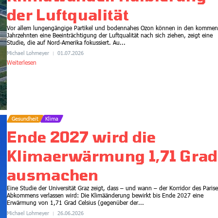
der Luftqualität
Vor allem lungengängige Partikel und bodennahes Ozon können in den komme
Jahrzehnten eine Beeinträchtigung der Luftqualität nach sich ziehen, zeigt eine
Studie, die auf Nord-Amerika fokussiert. Au...
Michael Lohmeyer
01.07.2026
Weiterlesen
Gesundheit
Klima
Ende 2027 wird die
Gesundheit
Klimaerwärmung 1,71 Grad
Gesünder essen, mehr
Klimaschutz, geringere
ausmachen
Kosten
Eine Studie der Universität Graz zeigt, dass – und wann – der Korridor des Parise
21.07.2026
7:45
Abkommens verlassen wird: Die Klimäänderung bewirkt bis Ende 2027 eine
Erwärmung von 1,71 Grad Celsius (gegenüber der...
Michael Lohmeyer
26.06.2026