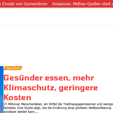
atz von Sonnenstrom
Amazonas: Methan-Quellen stark untersc
Gesundheit
Gesünder essen, mehr
Klimaschutz, geringere
Kosten
15 Millionen Menschenleben, ein Drittel der Treibhausgasemissionen und wenige
Nutztiere. Eine Studie zeigt, wie die Ernährung einer größeren Weltbevölkerung
günstiger werden kann....