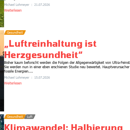
Michael Lohmeyer
21.07.2026
Weiterlesen
Gesundheit
„Luftreinhaltung ist
Herzgesundheit“
Bisher kaum beforscht werden die Folgen der Allgegenwärtigkeit von Ultra-Feins
Sie werden nun in einer eben erschienen Studie neu bewertet. Hauptverursacher
fossile Energien....
Michael Lohmeyer
15.07.2026
Weiterlesen
Gesundheit
Gesünder essen, mehr
Klimaschutz, geringere
Gesundheit
Luft
Kosten
Klimawandel: Halbierung
21.07.2026
7:45