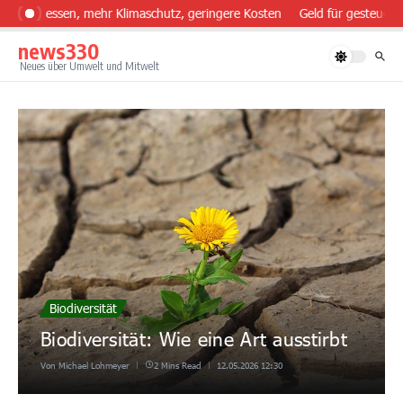
Zum Inhalt springen
ünder essen, mehr Klimaschutz, geringere Kosten
Geld für gesteuerte
news330
Neues über Umwelt und Mitwelt
Biodiversität
Biodiversität: Wie eine Art ausstirbt
Von
Michael Lohmeyer
2 Mins Read
12.05.2026
12:30