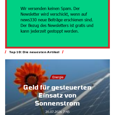
Wir versenden
keinen Spam. Der
Newsletter wird verschickt, wenn auf
news330 neue Beiträge erschienen sind.
Der Bezug des Newsletters ist gratis und
kann jederzeit gestoppt werden.
Top 10: Die neuesten Artikel
Energie
Geld für gesteuerten
Einsatz von
Sonnenstrom
20.07.2026
7:45