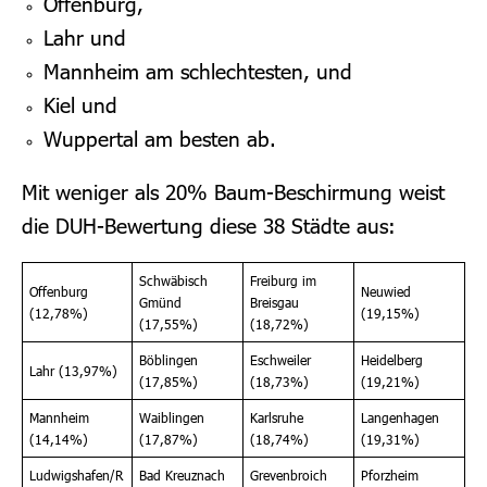
Offenburg,
Lahr und
Mannheim am schlechtesten, und
Kiel und
Wuppertal am besten ab.
Mit weniger als 20% Baum-Beschirmung weist
die DUH-Bewertung diese 38 Städte aus:
Schwäbisch
Freiburg im
Offenburg
Neuwied
Gmünd
Breisgau
(12,78%)
(19,15%)
(17,55%)
(18,72%)
Böblingen
Eschweiler
Heidelberg
Lahr (13,97%)
(17,85%)
(18,73%)
(19,21%)
Mannheim
Waiblingen
Karlsruhe
Langenhagen
(14,14%)
(17,87%)
(18,74%)
(19,31%)
Ludwigshafen/R
Bad Kreuznach
Grevenbroich
Pforzheim