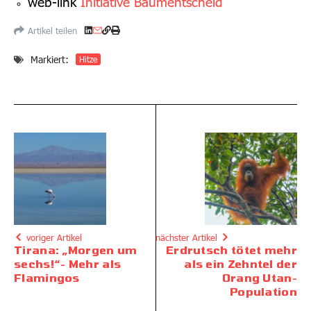
web-link
Initiative Baumentscheid
Artikel teilen
Markiert:
Hitze
voriger Artikel
nächster Artikel
Tirana: „Morgen um
Erdrutsch tötet mehr
sechs!“- Mehr als
als ein Zehntel der
Flamingos
Orang Utan-
Population