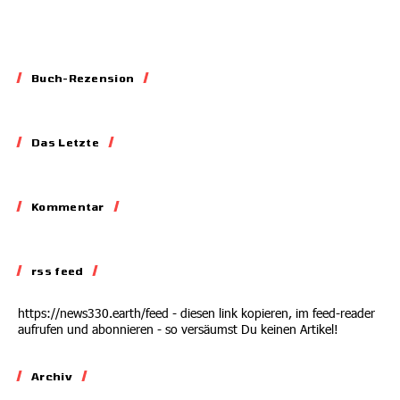
Buch-Rezension
Essay
Das Letzte
Blockieren,
Skandalisieren,
Lobbyieren
Kommentar
Kommentar
31.05.2026
Auf dem Abstellgleis
rss feed
02.07.2026
https://news330.earth/feed - diesen link kopieren, im feed-reader
aufrufen und abonnieren - so versäumst Du keinen Artikel!
Archiv