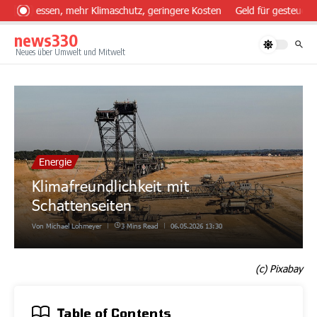
Zum Inhalt springen
ünder essen, mehr Klimaschutz, geringere Kosten
Geld für gesteuerte
news330
Neues über Umwelt und Mitwelt
Energie
Klimafreundlichkeit mit
Schattenseiten
Von
Michael Lohmeyer
3 Mins Read
06.05.2026
13:30
(c) Pixabay
Table of Contents