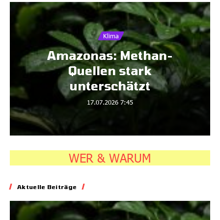
Klima
K
nas: Methan-
West-Afri
llen stark
Regen un
erschätzt
Da
17.07.2026
7:45
16.07.
WER & WARUM
Aktuelle Beiträge