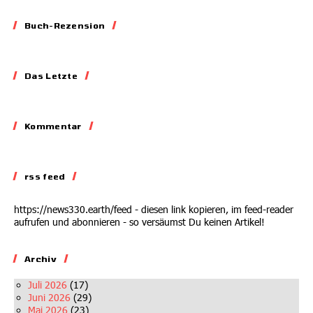
Buch-Rezension
Essay
Das Letzte
Aller Propaganda zum
Trotz auf die Bremse
Biodiversität
Kommentar
getreten
Kommentar
Klare Botschaft: Nicht
30.04.2026
wichtig genug
rss feed
13.05.2026
https://news330.earth/feed - diesen link kopieren, im feed-reader
aufrufen und abonnieren - so versäumst Du keinen Artikel!
Archiv
Juli 2026
(17)
Juni 2026
(29)
Mai 2026
(23)