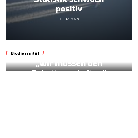
positiv
14.07.2026
Baum&Acker
Biodiversität
Biodiversität
„Wir müssen den
Schatten erhalten“
30.06.2026