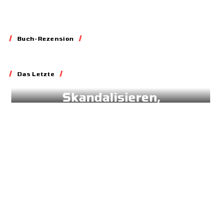
Buch-Rezension
Essay
Das Letzte
Blockieren,
Skandalisieren,
Lobbyieren
31.05.2026