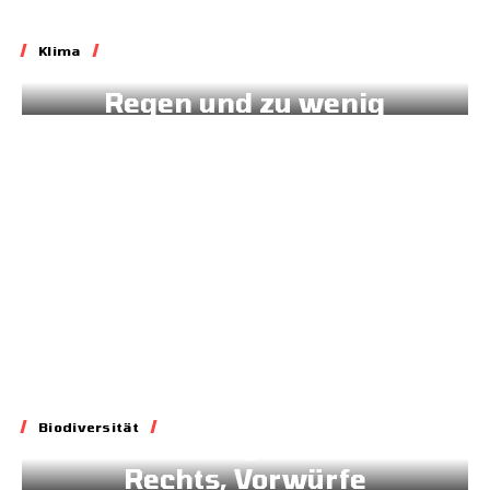
Klima
Klima
West-Afrika: 172 mm
Regen und zu wenig
Daten
16.07.2026
Biodiversität
Biodiversität
Blockade geltenden
Rechts, Vorwürfe