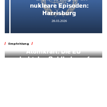
nukleare Episoden:
Harrisburg
28.03.2026
Energie
Klima
Empfehlung
Atomkraft: Die EU
dreht den Geldhahn auf
11.03.2026