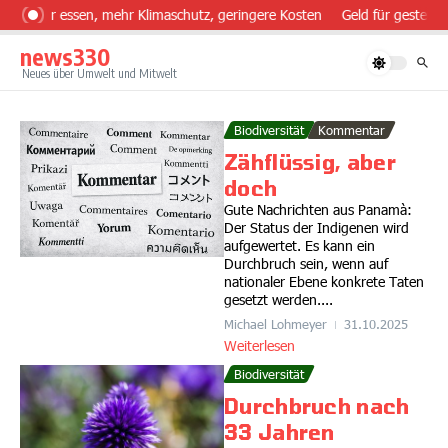
Zum Inhalt springen
esünder essen, mehr Klimaschutz, geringere Kosten
Geld für gesteuer
news330
Neues über Umwelt und Mitwelt
Biodiversität
Kommentar
Zähflüssig, aber
doch
Gute Nachrichten aus Panamà:
Der Status der Indigenen wird
aufgewertet. Es kann ein
Durchbruch sein, wenn auf
nationaler Ebene konkrete Taten
gesetzt werden....
Michael Lohmeyer
31.10.2025
Weiterlesen
Biodiversität
Durchbruch nach
33 Jahren