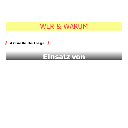
WER & WARUM
Energie
Aktuelle Beiträge
Geld für gesteuerten
Einsatz von
Sonnenstrom
20.07.2026
7:45