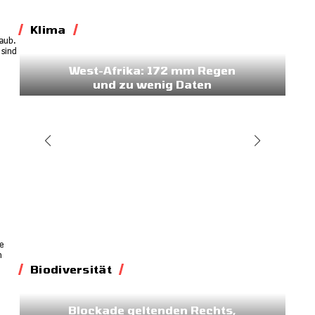
Klima
taub.
Klima
 sind
West-Afrika: 172 mm Regen
und zu wenig Daten
16.07.2026
e
n
Biodiversität
Biodiversität
Blockade geltenden Rechts,