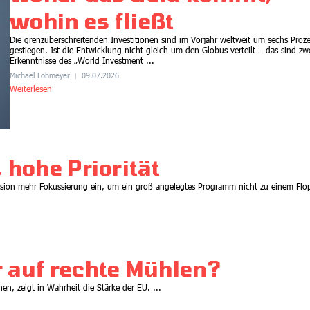
wohin es fließt
04.05.2026
Die grenzüberschreitenden Investitionen sind im Vorjahr weltweit um sechs Proz
gestiegen. Ist die Entwicklung nicht gleich um den Globus verteilt – das sind zw
Erkenntnisse des „World Investment ...
Michael Lohmeyer
09.07.2026
Weiterlesen
 hohe Priorität
ion mehr Fokussierung ein, um ein groß angelegtes Programm nicht zu einem Flo
Essay
 auf rechte Mühlen?
Bitterer Beigeschmack wird
en, zeigt in Wahrheit die Stärke der EU. ...
noch bitterer. Wie das?