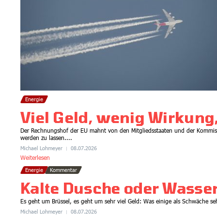
Energie
Viel Geld, wenig Wirkung,
Der Rechnungshof der EU mahnt von den Mitgliedsstaaten und der Kommiss
werden zu lassen....
Michael Lohmeyer
08.07.2026
Weiterlesen
Energie
Kommentar
Kalte Dusche oder Wasser
Es geht um Brüssel, es geht um sehr viel Geld: Was einige als Schwäche seh
Michael Lohmeyer
08.07.2026