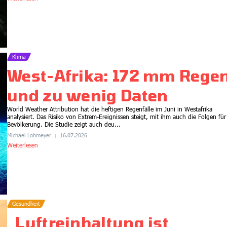
Klima
West-Afrika: 172 mm Rege
Gesundheit
und zu wenig Daten
Gesünder essen, mehr
Klimaschutz, geringere
World Weather Attribution hat die heftigen Regenfälle im Juni in Westafrika
analysiert. Das Risiko von Extrem-Ereignissen steigt, mit ihm auch die Folgen für
Kosten
Bevölkerung. Die Studie zeigt auch deu...
21.07.2026
7:45
Michael Lohmeyer
16.07.2026
Weiterlesen
Gesundheit
„Luftreinhaltung ist