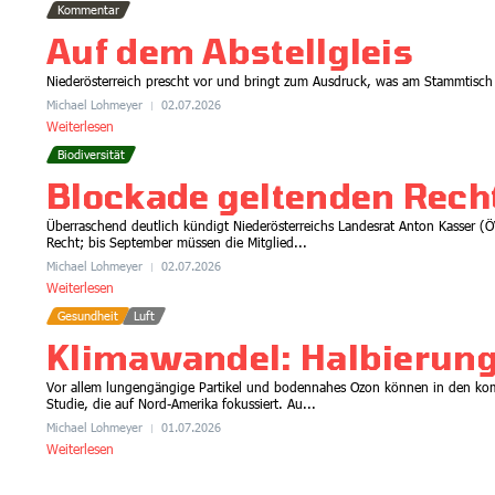
Kommentar
Auf dem Abstellgleis
Niederösterreich prescht vor und bringt zum Ausdruck, was am Stammtisch 
Michael Lohmeyer
02.07.2026
Weiterlesen
Biodiversität
Blockade geltenden Rech
Überraschend deutlich kündigt Niederösterreichs Landesrat Anton Kasser (Ö
Recht; bis September müssen die Mitglied...
Michael Lohmeyer
02.07.2026
Weiterlesen
Gesundheit
Luft
Klimawandel: Halbierung 
Vor allem lungengängige Partikel und bodennahes Ozon können in den komm
Studie, die auf Nord-Amerika fokussiert. Au...
Michael Lohmeyer
01.07.2026
Weiterlesen