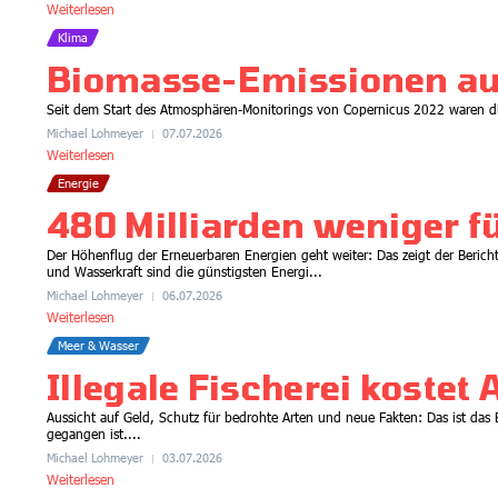
Weiterlesen
Klima
Biomasse-Emissionen au
Seit dem Start des Atmosphären-Monitorings von Copernicus 2022 waren d
Michael Lohmeyer
07.07.2026
Weiterlesen
Energie
480 Milliarden weniger fü
Der Höhenflug der Erneuerbaren Energien geht weiter: Das zeigt der Berich
und Wasserkraft sind die günstigsten Energi...
Michael Lohmeyer
06.07.2026
Weiterlesen
Meer & Wasser
Illegale Fischerei kostet 
Aussicht auf Geld, Schutz für bedrohte Arten und neue Fakten: Das ist da
gegangen ist....
Michael Lohmeyer
03.07.2026
Weiterlesen