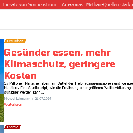
satz von Sonnenstrom
Amazonas: Methan-Quellen stark unters
Gesundheit
Gesünder essen, mehr
Klimaschutz, geringere
Kosten
15 Millionen Menschenleben, ein Drittel der Treibhausgasemissionen und wenige
Nutztiere. Eine Studie zeigt, wie die Ernährung einer größeren Weltbevölkerung
günstiger werden kann....
Michael Lohmeyer
21.07.2026
Weiterlesen
Energie