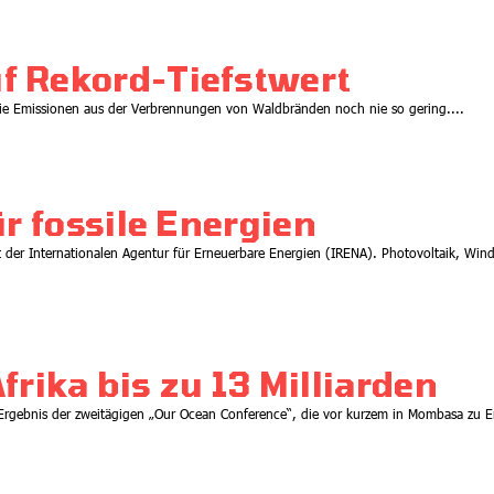
30.06.2026
f Rekord-Tiefstwert
ie Emissionen aus der Verbrennungen von Waldbränden noch nie so gering....
r fossile Energien
t der Internationalen Agentur für Erneuerbare Energien (IRENA). Photovoltaik, Wind
Energie
Kommentar
Kalte Dusche oder Wasser
auf rechte Mühlen?
Afrika bis zu 13 Milliarden
08.07.2026
s Ergebnis der zweitägigen „Our Ocean Conference“, die vor kurzem in Mombasa zu 