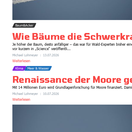
Baum&Acker
Wie Bäume die Schwerkra
Je höher der Baum, desto anfälliger – das war für Wald-Experten bisher eine
vor kurzem in „Science“ veröffentli...
Michael Lohmeyer
13.07.2026
Weiterlesen
Klima
Meer & Wasser
Renaissance der Moore g
Mit 14 Millionen Euro wird Grundlagenforschung für Moore finanziert. Damit 
Michael Lohmeyer
10.07.2026
Weiterlesen