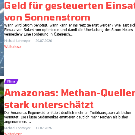
Geld für gesteuerten Einsa
von Sonnenstrom
Wann wird Strom benötigt, wann kann er ins Netz geleitet werden? Wie lässt sic
Einsatz von Solarstrom optimieren und damit die Überlastung des Strom-Netzes
vermeiden? Eine Förderung in Österreich...
Michael Lohmeyer
20.07.2026
Weiterlesen
Gesundheit
Gesünder essen, mehr
Klimaschutz, geringere
Klima
Kosten
Amazonas: Methan-Quelle
21.07.2026
7:45
stark unterschätzt
Der Amazonas-Regenwald emittiert deutlich mehr an Treibhausgasen als bisher
vermutet. Die Flüsse Südamerikas emittieren deutlich mehr Methan als bisher
angenommen....
Michael Lohmeyer
17.07.2026
Weiterlesen