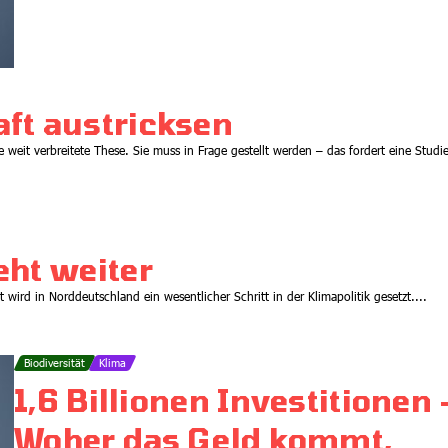
Woher das Geld kommt,
wohin es fließt
09.07.2026
ft austricksen
 weit verbreitete These. Sie muss in Frage gestellt werden – das fordert eine Studie
eht weiter
Energie
wird in Norddeutschland ein wesentlicher Schritt in der Klimapolitik gesetzt....
Aus dem Reaktorkern 4 –
Erinnerung an nukleare
Episoden: Tschernobyl
Biodiversität
Klima
1,6 Billionen Investitionen 
Klima
26.04.2026
Rückenwind für den Ausstieg
Woher das Geld kommt,
aus fossilen Energien