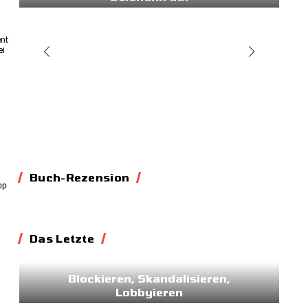
11.03.2026
ent
ei
Buch-Rezension
pp
Das Letzte
Essay
Blockieren, Skandalisieren,
Lobbyieren