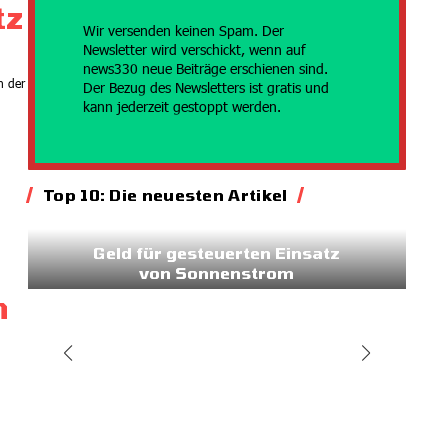
tz
Wir versenden
keinen Spam. Der
Newsletter wird verschickt, wenn auf
news330 neue Beiträge erschienen sind.
h der
Der Bezug des Newsletters ist gratis und
kann jederzeit gestoppt werden.
Top 10: Die neuesten Artikel
Energie
Geld für gesteuerten Einsatz
von Sonnenstrom
n
20.07.2026
7:45