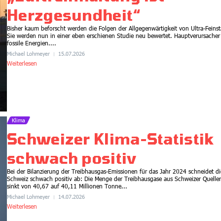
Herzgesundheit“
Bisher kaum beforscht werden die Folgen der Allgegenwärtigkeit von Ultra-Feins
Klima
Sie werden nun in einer eben erschienen Studie neu bewertet. Hauptverursacher
fossile Energien....
Amazonas: Methan-Quellen
Michael Lohmeyer
15.07.2026
stark unterschätzt
Weiterlesen
17.07.2026
Klima
Schweizer Klima-Statistik
schwach positiv
Bei der Bilanzierung der Treibhausgas-Emissionen für das Jahr 2024 schneidet di
Schweiz schwach positiv ab: Die Menge der Treibhausgase aus Schweizer Quelle
sinkt von 40,67 auf 40,11 Millionen Tonne...
Biodiversität
Klima
Michael Lohmeyer
14.07.2026
Weiterlesen
1,6 Billionen Investitionen –