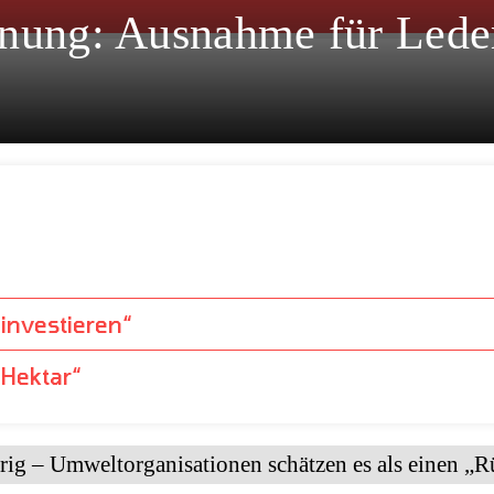
nung: Ausnahme für Lede
 es fließt
investieren“
 Hektar“
rig – Umweltorganisationen schätzen es als einen „R