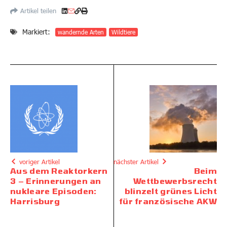
Artikel teilen
Markiert:
wandernde Arten
Wildtiere
voriger Artikel
nächster Artikel
Aus dem Reaktorkern
Beim
3 – Erinnerungen an
Wettbewerbsrecht
nukleare Episoden:
blinzelt grünes Licht
Harrisburg
für französische AKW