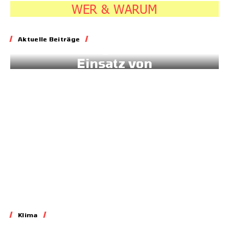
WER & WARUM
Energie
Aktuelle Beiträge
Geld für gesteuerten
Einsatz von
Sonnenstrom
20.07.2026
7:45
Klima