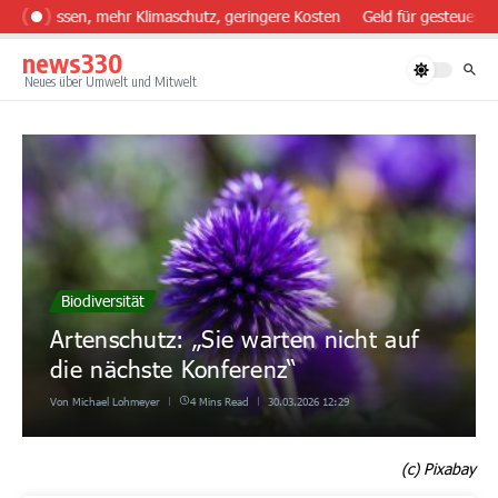
Zum Inhalt springen
nder essen, mehr Klimaschutz, geringere Kosten
Geld für gesteuerten
news330
Neues über Umwelt und Mitwelt
Biodiversität
Artenschutz: „Sie warten nicht auf
die nächste Konferenz“
Von
Michael Lohmeyer
4 Mins Read
30.03.2026
12:29
(c) Pixabay