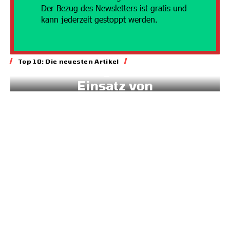
Der Bezug des Newsletters ist gratis und
kann jederzeit gestoppt werden.
Energie
Top 10: Die neuesten Artikel
Geld für gesteuerten
Einsatz von
Sonnenstrom
20.07.2026
7:45