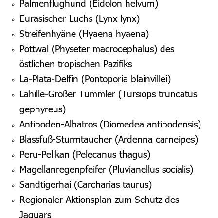
Palmenflughund (Eidolon helvum)
Eurasischer Luchs (Lynx lynx)
Streifenhyäne (Hyaena hyaena)
Pottwal (Physeter macrocephalus) des
östlichen tropischen Pazifiks
La-Plata-Delfin (Pontoporia blainvillei)
Lahille-Großer Tümmler (Tursiops truncatus
gephyreus)
Antipoden-Albatros (Diomedea antipodensis)
Blassfuß-Sturmtaucher (Ardenna carneipes)
Peru-Pelikan (Pelecanus thagus)
Magellanregenpfeifer (Pluvianellus socialis)
Sandtigerhai (Carcharias taurus)
Regionaler Aktionsplan zum Schutz des
Jaguars