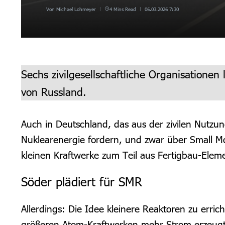
Von
Michael Lohmeyer
4 Mins Read
06.03.2026
7:30
Sechs zivilgesellschaftliche Organisation
von Russland.
Auch in Deutschland, das aus der zivilen Nutzun
Nuklearenergie fordern, und zwar über Small Mod
kleinen Kraftwerke zum Teil aus Fertigbau-Ele
Söder plädiert für SMR
Allerdings: Die Idee kleinere Reaktoren zu erri
größeren Atom-Kraftwerken mehr Strom erzeugt w