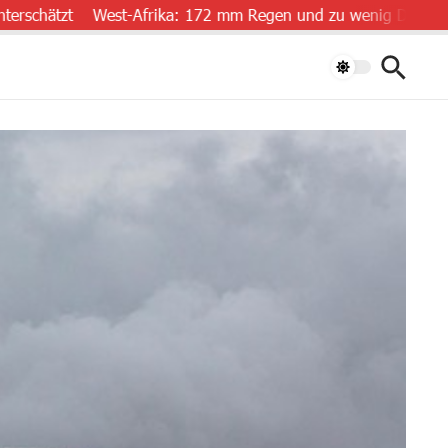
tzt
West-Afrika: 172 mm Regen und zu wenig Daten
„Luft