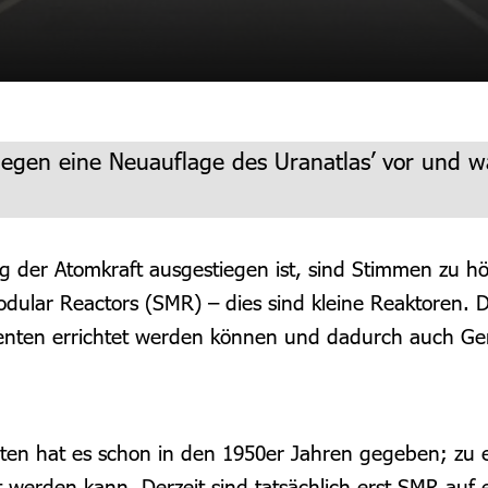
en legen eine Neuauflage des Uranatlas’ vor und
g der Atomkraft ausgestiegen ist, sind Stimmen zu hör
ular Reactors (SMR) – dies sind kleine Reaktoren. Di
menten errichtet werden können und dadurch auch Ge
chten hat es schon in den 1950er Jahren gegeben; zu 
erden kann. Derzeit sind tatsächlich erst SMR auf ei