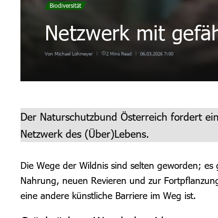
Biodiversität
Netzwerk mit gefä
Von
Michael Lohmeyer
2 Mins Read
06.03.2026
7:00
Der Naturschutzbund Österreich fordert ein
Netzwerk des (Über)Lebens.
Die Wege der Wildnis sind selten geworden; es 
Nahrung, neuen Revieren und zur Fortpflanzung:
eine andere künstliche Barriere im Weg ist.