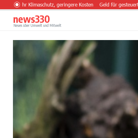
Zum Inhalt springen
hr Klimaschutz, geringere Kosten
Geld für gesteuerten Einsa
news330
Neues über Umwelt und Mitwelt