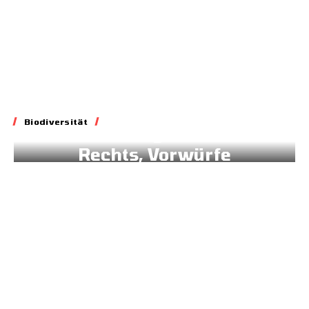
Biodiversität
Biodiversität
Blockade geltenden
Rechts, Vorwürfe
gegen Brüssel
02.07.2026