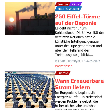
Energie
Klima
Meer & Wasser
250 Eiffel-Türme
auf der Deponie
Es geht nicht nur um
Kohlendioxid. Die Universität der
Vereinten Nationen hat die
künstliche Intelligenz genauer
unter die Lupe genommen und
über den Tellerand der
Treibhausgase geblickt....
Michael Lohmeyer
03.06.2026
Weiterlesen
Energie
Wann Erneuerbare
Strom liefern
Im Burgenland beginnt die
Energiezukunft – In Nickelsdorf
werden Probleme gelöst, die
bisher als beinahe unlösbar