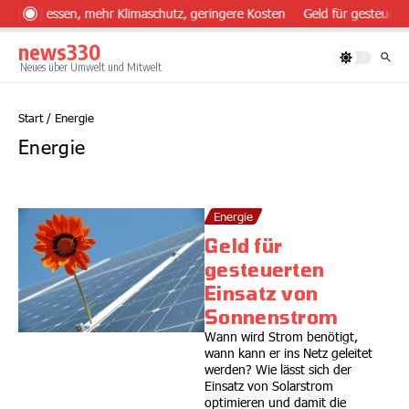
Zum Inhalt springen
ünder essen, mehr Klimaschutz, geringere Kosten
Geld für gesteuerte
news330
Neues über Umwelt und Mitwelt
Start
/
Energie
Energie
Energie
Geld für
gesteuerten
Einsatz von
Sonnenstrom
Wann wird Strom benötigt,
wann kann er ins Netz geleitet
werden? Wie lässt sich der
Einsatz von Solarstrom
optimieren und damit die