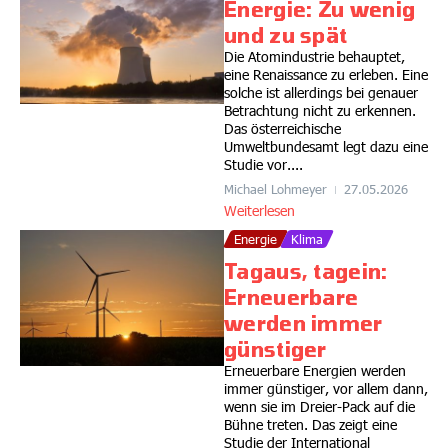
Energie: Zu wenig
und zu spät
Die Atomindustrie behauptet,
eine Renaissance zu erleben. Eine
solche ist allerdings bei genauer
Betrachtung nicht zu erkennen.
Das österreichische
Umweltbundesamt legt dazu eine
Studie vor....
Michael Lohmeyer
27.05.2026
Weiterlesen
Energie
Klima
Tagaus, tagein:
Erneuerbare
werden immer
günstiger
Erneuerbare Energien werden
immer günstiger, vor allem dann,
wenn sie im Dreier-Pack auf die
Bühne treten. Das zeigt eine
Studie der International