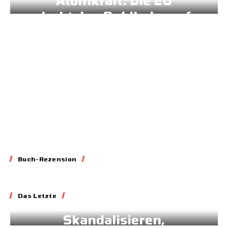
Atomkraft: Die EU
dreht den Geldhahn auf
11.03.2026
Buch-Rezension
Essay
Das Letzte
Blockieren,
Skandalisieren,