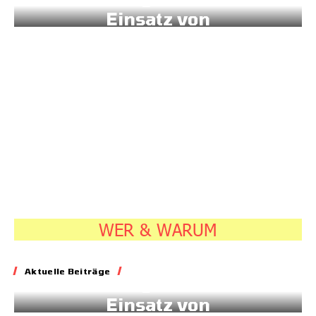
Einsatz von
Sonnenstrom
20.07.2026
7:45
WER & WARUM
Energie
Aktuelle Beiträge
Geld für gesteuerten
Einsatz von