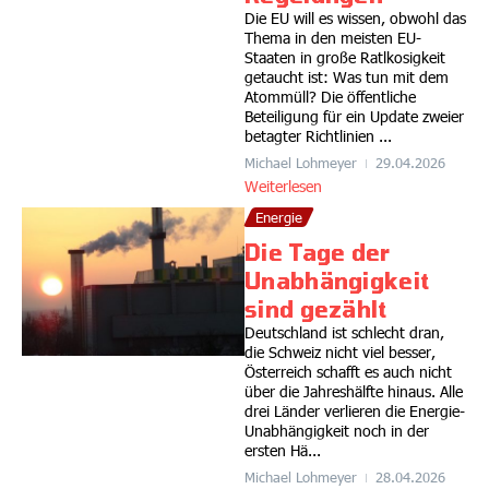
Die EU will es wissen, obwohl das
Thema in den meisten EU-
Staaten in große Ratlkosigkeit
getaucht ist: Was tun mit dem
Atommüll? Die öffentliche
Beteiligung für ein Update zweier
betagter Richtlinien ...
Michael Lohmeyer
29.04.2026
Weiterlesen
Energie
Die Tage der
Unabhängigkeit
sind gezählt
Deutschland ist schlecht dran,
die Schweiz nicht viel besser,
Österreich schafft es auch nicht
über die Jahreshälfte hinaus. Alle
drei Länder verlieren die Energie-
Unabhängigkeit noch in der
ersten Hä...
Michael Lohmeyer
28.04.2026