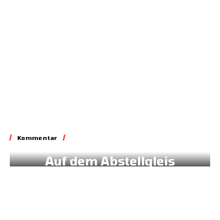
Lobbyieren
31.05.2026
Kommentar
Kommentar
Auf dem Abstellgleis
02.07.2026