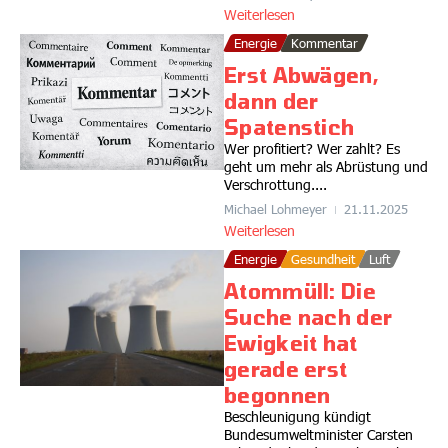
Weiterlesen
Energie
Kommentar
Erst Abwägen,
dann der
Spatenstich
Wer profitiert? Wer zahlt? Es
geht um mehr als Abrüstung und
Verschrottung....
Michael Lohmeyer
21.11.2025
Weiterlesen
Energie
Gesundheit
Luft
Atommüll: Die
Suche nach der
Ewigkeit hat
gerade erst
begonnen
Beschleunigung kündigt
Bundesumweltminister Carsten