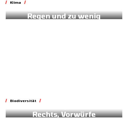
Klima
West-Afrika: 172 mm
Regen und zu wenig
Daten
16.07.2026
Biodiversität
Biodiversität
Blockade geltenden
Rechts, Vorwürfe
gegen Brüssel