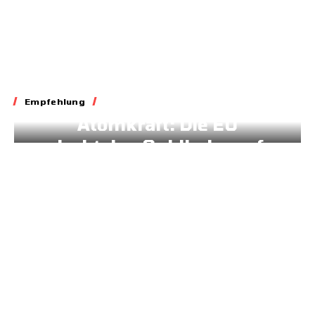
Energie
Klima
Empfehlung
Atomkraft: Die EU
dreht den Geldhahn auf
11.03.2026