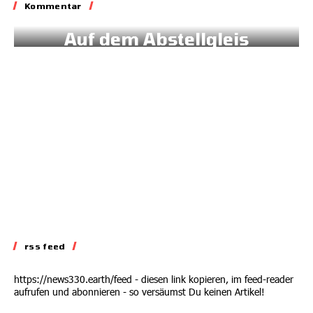
Kommentar
Kommentar
Auf dem Abstellgleis
02.07.2026
rss feed
https://news330.earth/feed - diesen link kopieren, im feed-reader
aufrufen und abonnieren - so versäumst Du keinen Artikel!