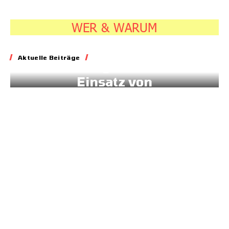
WER & WARUM
Energie
Aktuelle Beiträge
Geld für gesteuerten
Einsatz von
Sonnenstrom
20.07.2026
7:45
Klima