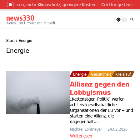
Zum Inhalt springen
nder essen, mehr Klimaschutz, geringere Kosten
Geld für gesteuerten
news330
Neues über Umwelt und Mitwelt
Start
/
Energie
Energie
Energie
Gesundheit
Kreislauf
Allianz gegen den
Lobbyismus
„Kettensägen-Politik“ werfen
acht zivilgesellschaftliche
Organisationen der EU vor – und
starten eine Allianz, die
dagegenhält....
Michael Lohmeyer
24.02.2026
Weiterlesen