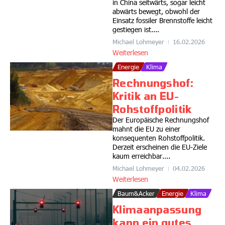
in China seitwärts, sogar leicht
abwärts bewegt, obwohl der
Einsatz fossiler Brennstoffe leicht
gestiegen ist....
Michael Lohmeyer
16.02.2026
Weiterlesen
Energie
Klima
Rechnungshof:
Kritik an EU-
Rohstoffpolitik
Der Europäische Rechnungshof
mahnt die EU zu einer
konsequenten Rohstoffpolitik.
Derzeit erscheinen die EU-Ziele
kaum erreichbar....
Michael Lohmeyer
04.02.2026
Weiterlesen
Baum&Acker
Energie
Klima
Klimaanpassung
kann ein gutes