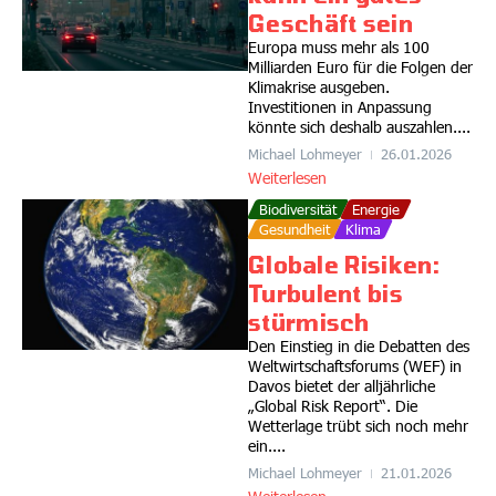
Geschäft sein
Europa muss mehr als 100
Milliarden Euro für die Folgen der
Klimakrise ausgeben.
Investitionen in Anpassung
könnte sich deshalb auszahlen....
Michael Lohmeyer
26.01.2026
Weiterlesen
Biodiversität
Energie
Gesundheit
Klima
Globale Risiken:
Turbulent bis
stürmisch
Den Einstieg in die Debatten des
Weltwirtschaftsforums (WEF) in
Davos bietet der alljährliche
„Global Risk Report“. Die
Wetterlage trübt sich noch mehr
ein....
Michael Lohmeyer
21.01.2026