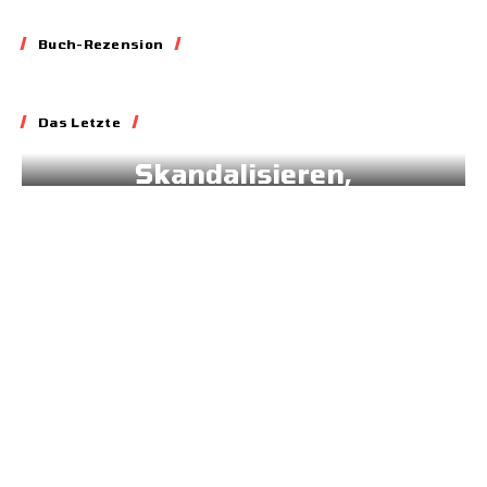
Buch-Rezension
Essay
Das Letzte
Blockieren,
Skandalisieren,
Lobbyieren
31.05.2026