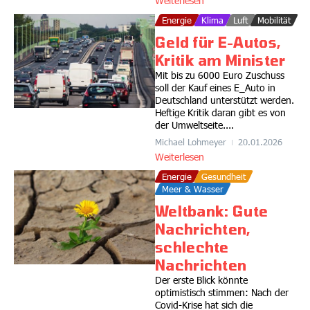
Weiterlesen
Energie
Klima
Luft
Mobilität
Geld für E-Autos,
Kritik am Minister
Mit bis zu 6000 Euro Zuschuss
soll der Kauf eines E_Auto in
Deutschland unterstützt werden.
Heftige Kritik daran gibt es von
der Umweltseite....
Michael Lohmeyer
20.01.2026
Weiterlesen
Energie
Gesundheit
Meer & Wasser
Weltbank: Gute
Nachrichten,
schlechte
Nachrichten
Der erste Blick könnte
optimistisch stimmen: Nach der
Covid-Krise hat sich die