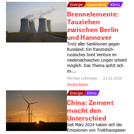
Energie
Gesundheit
Klima
Brennelemente:
Tauziehen
zwischen Berlin
und Hannover
Trotz aller Sanktionen gegen
Russland: Ein französisch-
russisches Joint Venture im
niedersächsischen Lingen scheint
möglich. Das Thema spitzt sich
zu....
Michael Lohmeyer
23.02.2026
Weiterlesen
Energie
Klima
China: Zement
macht den
Unterschied
Seit März 2024 haben sich die
Emissionen von Treibhausgasen