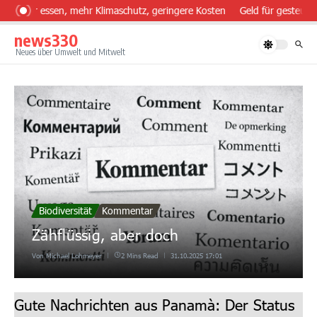
Zum Inhalt springen
sünder essen, mehr Klimaschutz, geringere Kosten
Geld für gesteuert
news330
Neues über Umwelt und Mitwelt
Biodiversität
Kommentar
Zähflüssig, aber doch
Von
Michael Lohmeyer
2 Mins Read
31.10.2025
17:01
Gute Nachrichten aus Panamà: Der Status