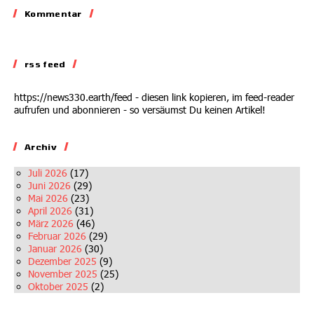
Lobbyieren
Kommentar
Kommentar
31.05.2026
Auf dem Abstellgleis
rss feed
02.07.2026
https://news330.earth/feed - diesen link kopieren, im feed-reader
aufrufen und abonnieren - so versäumst Du keinen Artikel!
Archiv
Juli 2026
(17)
Juni 2026
(29)
Mai 2026
(23)
April 2026
(31)
März 2026
(46)
Februar 2026
(29)
Januar 2026
(30)
Dezember 2025
(9)
November 2025
(25)
Oktober 2025
(2)