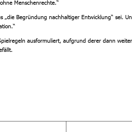
ät ohne Menschenrechte.“
es „die Begründung nachhaltiger Entwicklung“ sei. Un
ation.“
elregeln ausformuliert, aufgrund derer dann weiterg
ällt.