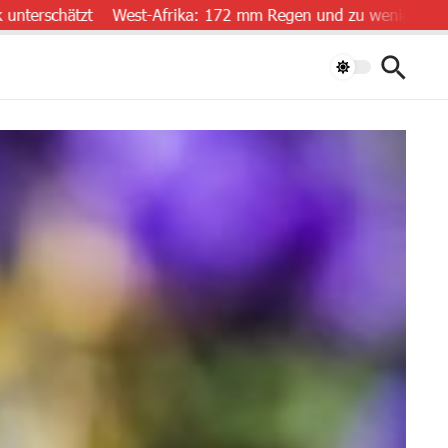
ätzt
West-Afrika: 172 mm Regen und zu wenig Daten
„Luft