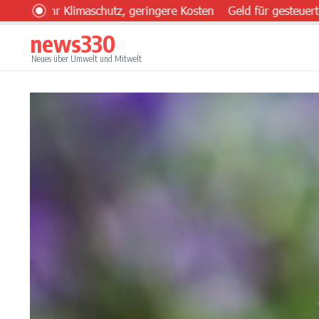
Zum Inhalt springen
hr Klimaschutz, geringere Kosten
Geld für gesteuerten Einsa
news330
Neues über Umwelt und Mitwelt