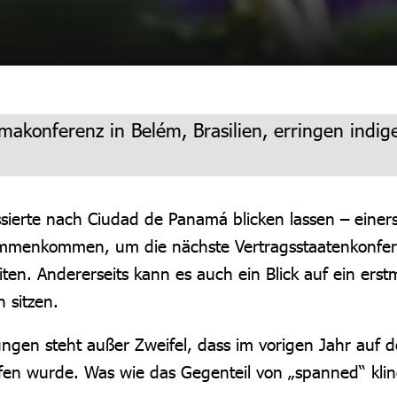
imakonferenz in Belém, Brasilien, erringen indi
ssierte nach Ciudad de Panamá blicken lassen – einers
mmenkommen, um die nächste Vertragsstaatenkonferen
n. Andererseits kann es auch ein Blick auf ein erstm
 sitzen.
gen steht außer Zweifel, dass im vorigen Jahr auf de
en wurde. Was wie das Gegenteil von „spanned“ kling