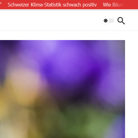
zer Klima-Statistik schwach positiv
Wie Bäume die Schwerkraf