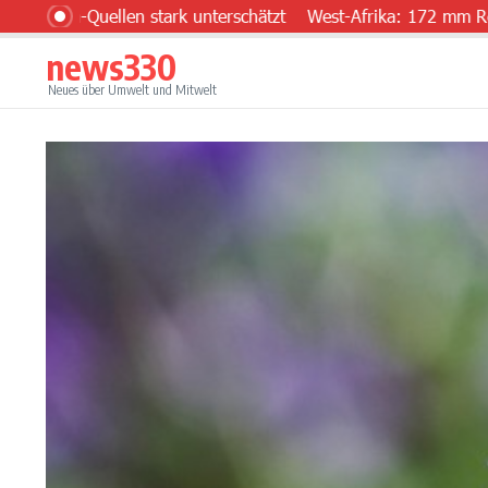
Zum Inhalt springen
Quellen stark unterschätzt
West-Afrika: 172 mm Regen und
news330
Neues über Umwelt und Mitwelt