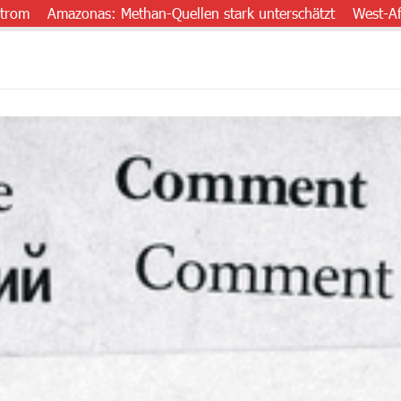
mazonas: Methan-Quellen stark unterschätzt
West-Afrika: 17