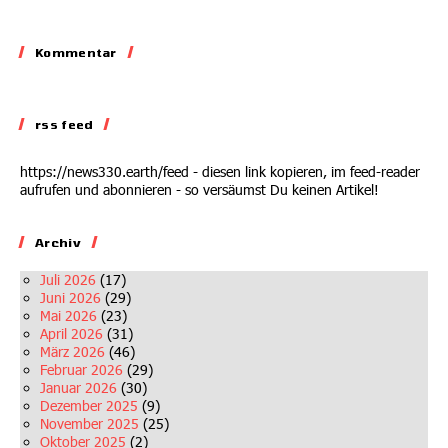
Skandalisieren,
Lobbyieren
Kommentar
Kommentar
31.05.2026
Auf dem Abstellgleis
rss feed
02.07.2026
https://news330.earth/feed - diesen link kopieren, im feed-reader
aufrufen und abonnieren - so versäumst Du keinen Artikel!
Archiv
Juli 2026
(17)
Juni 2026
(29)
Mai 2026
(23)
April 2026
(31)
März 2026
(46)
Februar 2026
(29)
Januar 2026
(30)
Dezember 2025
(9)
November 2025
(25)
Oktober 2025
(2)