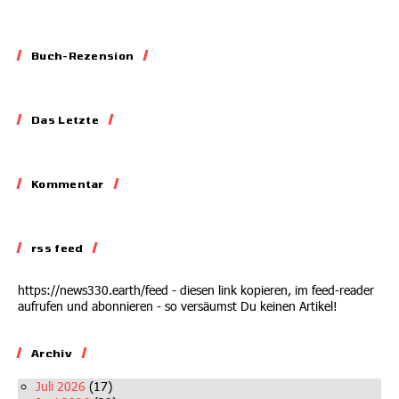
Buch-Rezension
Essay
Das Letzte
Blockieren,
Skandalisieren,
Lobbyieren
Kommentar
Kommentar
31.05.2026
Auf dem Abstellgleis
rss feed
02.07.2026
https://news330.earth/feed - diesen link kopieren, im feed-reader
aufrufen und abonnieren - so versäumst Du keinen Artikel!
Archiv
Juli 2026
(17)