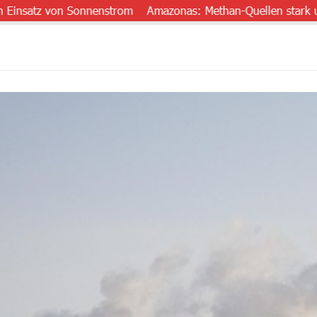
tz von Sonnenstrom
Amazonas: Methan-Quellen stark untersch