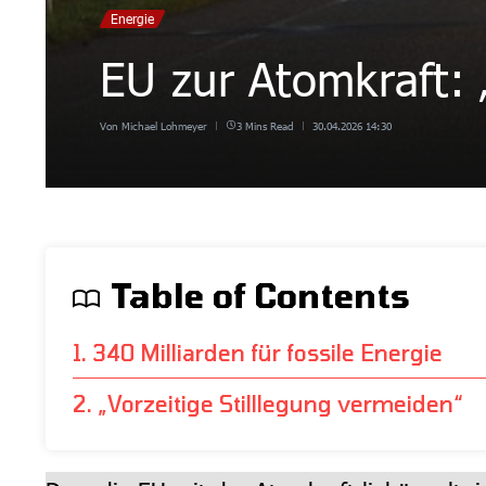
Energie
EU zur Atomkraft:
Von
Michael Lohmeyer
3 Mins Read
30.04.2026
14:30
Table of Contents
1. 340 Milliarden für fossile Energie
2. „Vorzeitige Stilllegung vermeiden“