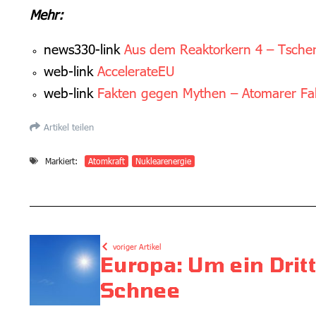
Mehr:
news330-link
Aus dem Reaktorkern 4 – Tsche
web-link
AccelerateEU
web-link
Fakten gegen Mythen – Atomarer Fa
Artikel teilen
Markiert:
Atomkraft
Nuklearenergie
voriger Artikel
Europa: Um ein Drit
Schnee