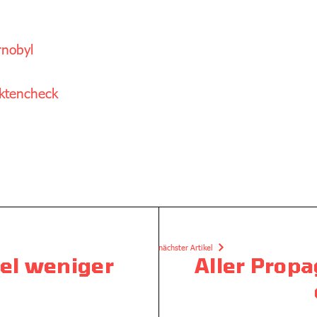
rnobyl
ktencheck
nächster Artikel
tel weniger
Aller Prop