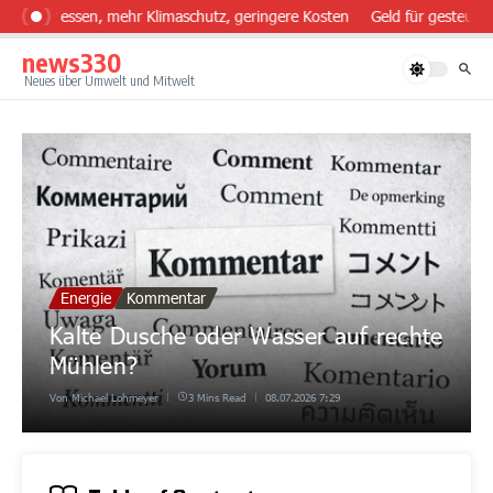
Zum Inhalt springen
ünder essen, mehr Klimaschutz, geringere Kosten
Geld für gesteuert
news330
Neues über Umwelt und Mitwelt
Energie
Kommentar
Kalte Dusche oder Wasser auf rechte
Mühlen?
Von
Michael Lohmeyer
3 Mins Read
08.07.2026
7:29