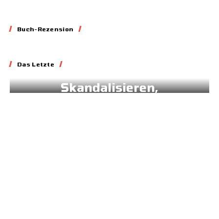
Buch-Rezension
Essay
Das Letzte
Blockieren,
Skandalisieren,
Lobbyieren
31.05.2026