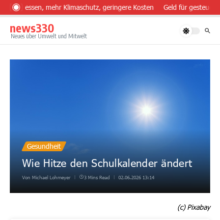
Zum Inhalt springen
ünder essen, mehr Klimaschutz, geringere Kosten
Geld für gesteuerte
news330
Neues über Umwelt und Mitwelt
Gesundheit
Wie Hitze den Schulkalender ändert
Von
Michael Lohmeyer
3 Mins Read
02.06.2026
13:14
(c) Pixabay