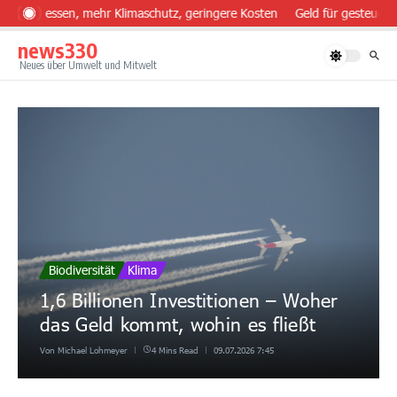
Zum Inhalt springen
ünder essen, mehr Klimaschutz, geringere Kosten
Geld für gesteuerte
news330
Neues über Umwelt und Mitwelt
Biodiversität
Klima
1,6 Billionen Investitionen – Woher
das Geld kommt, wohin es fließt
Von
Michael Lohmeyer
4 Mins Read
09.07.2026
7:45