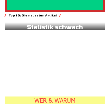
Baum&Acker
Top 10: Die neuesten Artikel
Wie Bäume die
Schwerkraft
austricksen
13.07.2026
7:45
WER & WARUM
Klima