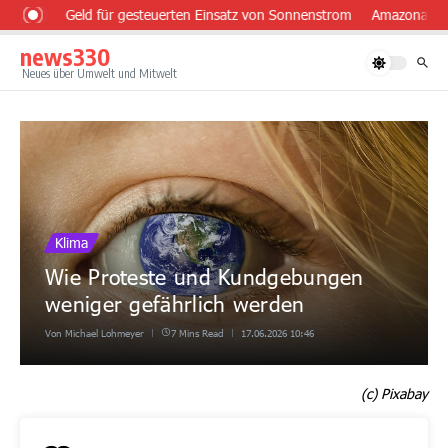
Zum Inhalt springen
osten
Geld für gesteuerten Einsatz von Sonnenstrom
Amazonas: Meth
news330
Neues über Umwelt und Mitwelt
Klima
Wie Proteste und Kundgebungen
weniger gefährlich werden
Von
Michael Lohmeyer
7 Mins Read
17.06.2026
10:46
(c) Pixabay