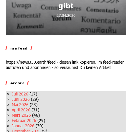
gibt
27.04.2026
rss feed
https://news330.earth/feed - diesen link kopieren, im feed-reader
aufrufen und abonnieren - so versäumst Du keinen Artikel!
Archiv
Juli 2026
(17)
Juni 2026
(29)
Mai 2026
(23)
April 2026
(31)
März 2026
(46)
Februar 2026
(29)
Januar 2026
(30)
Dezember 2025
(9)