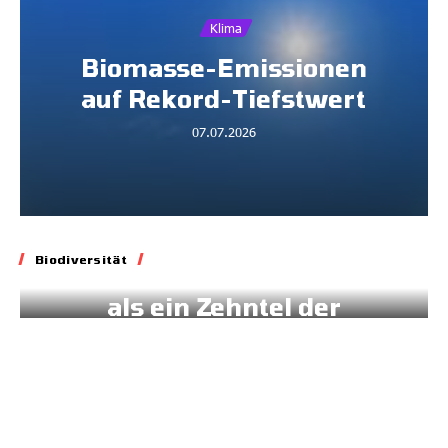
Klima
Biomasse-Emissionen
auf Rekord-Tiefstwert
07.07.2026
Biodiversität
Klima
Biodiversität
Erdrutsch tötet mehr
als ein Zehntel der
Orang Utan-Population
11.06.2026