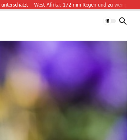
ätzt
West-Afrika: 172 mm Regen und zu wenig Daten
„Luft