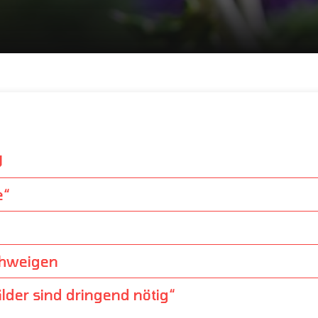
U
e“
Schweigen
lder sind dringend nötig“