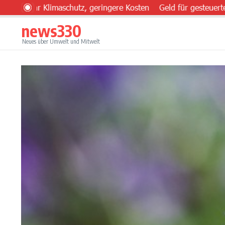
Zum Inhalt springen
hr Klimaschutz, geringere Kosten
Geld für gesteuerten Einsa
news330
Neues über Umwelt und Mitwelt