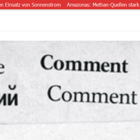
tz von Sonnenstrom
Amazonas: Methan-Quellen stark untersch