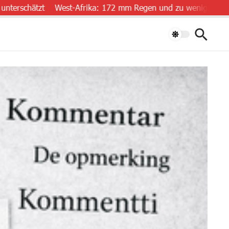
ätzt
West-Afrika: 172 mm Regen und zu wenig Daten
„Luft