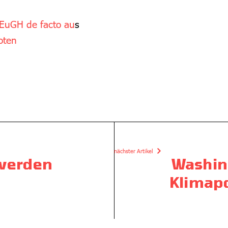
 EuGH de facto au
s
oten
nächster Artikel
 werden
Washing
Klimapo