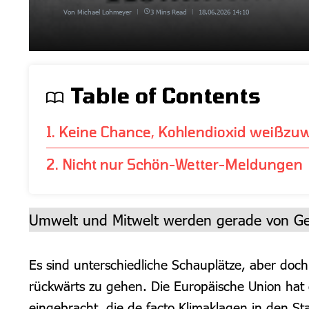
Von
Michael Lohmeyer
3 Mins Read
18.06.2026
14:10
Table of Contents
1. Keine Chance, Kohlendioxid weißz
2. Nicht nur Schön-Wetter-Meldungen
Umwelt und Mitwelt werden gerade von Gese
Es sind unterschiedliche Schauplätze, aber do
rückwärts zu gehen. Die Europäische Union hat
eingebracht, die de facto Klimaklagen in den 