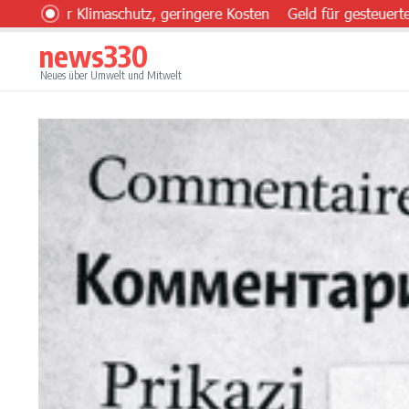
Zum Inhalt springen
r Klimaschutz, geringere Kosten
Geld für gesteuerten Einsa
news330
Neues über Umwelt und Mitwelt