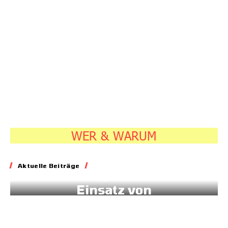
20.07.2026
7:45
WER & WARUM
Energie
Aktuelle Beiträge
Geld für gesteuerten
Einsatz von
Sonnenstrom
20.07.2026
7:45