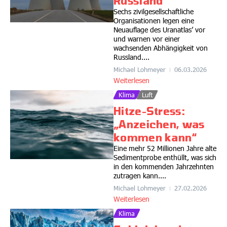
Russland“
Sechs zivilgesellschaftliche
Organisationen legen eine
Neuauflage des Uranatlas’ vor
und warnen vor einer
wachsenden Abhängigkeit von
Russland....
Michael Lohmeyer
06.03.2026
Weiterlesen
Klima
Luft
Hitze-Stress:
„Anzeichen, was
kommen kann“
Eine mehr 52 Millionen Jahre alte
Sedimentprobe enthüllt, was sich
in den kommenden Jahrzehnten
zutragen kann....
Michael Lohmeyer
27.02.2026
Weiterlesen
Klima