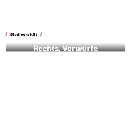
Biodiversität
Biodiversität
Blockade geltenden
Rechts, Vorwürfe
gegen Brüssel
02.07.2026
Energie