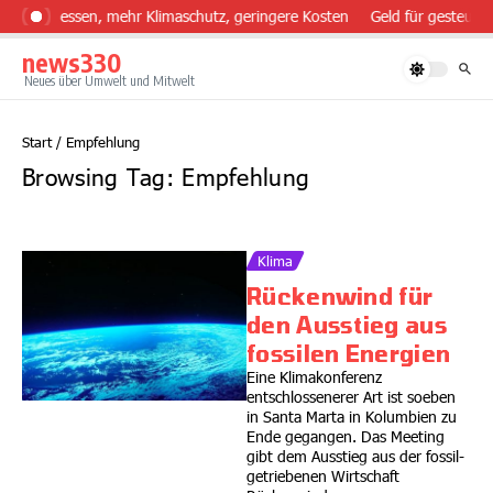
Zum Inhalt springen
sünder essen, mehr Klimaschutz, geringere Kosten
Geld für gesteuert
news330
Neues über Umwelt und Mitwelt
Start
/
Empfehlung
Browsing Tag: Empfehlung
Klima
Rückenwind für
den Ausstieg aus
fossilen Energien
Eine Klimakonferenz
entschlossenerer Art ist soeben
in Santa Marta in Kolumbien zu
Ende gegangen. Das Meeting
gibt dem Ausstieg aus der fossil-
getriebenen Wirtschaft