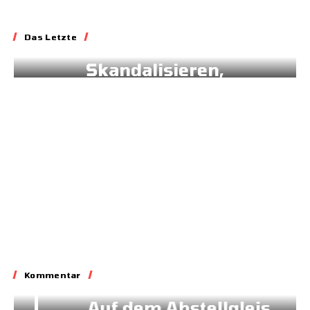
Essay
Das Letzte
Blockieren,
Skandalisieren,
Lobbyieren
31.05.2026
Kommentar
Kommentar
Auf dem Abstellgleis