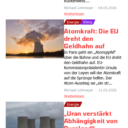
Rückenwind....
Michael Lohmeyer
04.05.2026
Weiterlesen
Energie
Klima
Atomkraft: Die EU
dreht den
Geldhahn auf
In Paris geht ein „Atomgipfel“
über die Bühne und die EU dreht
den Geldhahn auf. EU-
Kommissionpräsidentin Ursula
von der Leyen will der Atomkraft
auf die Sprünge helfen. Der
Atom-Ausstieg sei „ein str...
Michael Lohmeyer
11.03.2026
Weiterlesen
Energie
„Uran verstärkt
Abhängigkeit von