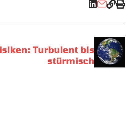
isiken: Turbulent bis
stürmisch