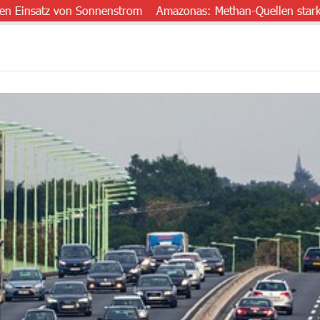
tz von Sonnenstrom
Amazonas: Methan-Quellen stark unterschä