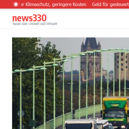
Zum Inhalt springen
r Klimaschutz, geringere Kosten
Geld für gesteuerten Einsa
news330
Neues über Umwelt und Mitwelt