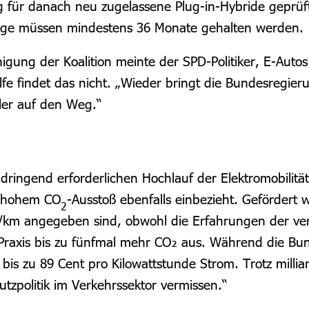
g für danach neu zugelassene Plug-in-Hybride geprüft
zeuge müssen mindestens 36 Monate gehalten werden.
igung der Koalition meinte der SPD-Politiker, E-Autos 
e findet das nicht. „Wieder bringt die Bundesregier
hler auf den Weg.“
 dringend erforderlichen Hochlauf der Elektromobilitä
t hohem CO
-Ausstoß ebenfalls einbezieht. Gefördert
2
CO₂/km angegeben sind, obwohl die Erfahrungen der v
r Praxis bis zu fünfmal mehr CO₂ aus. Während die Bu
 bis zu 89 Cent pro Kilowattstunde Strom. Trotz milli
tzpolitik im Verkehrssektor vermissen.“