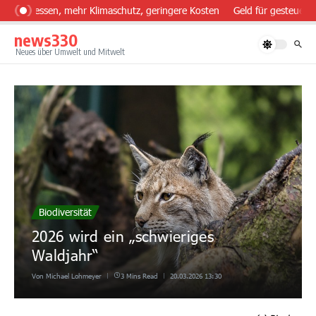
Zum Inhalt springen
ünder essen, mehr Klimaschutz, geringere Kosten
Geld für gesteuerte
news330
Neues über Umwelt und Mitwelt
Biodiversität
2026 wird ein „schwieriges
Waldjahr“
Von
Michael Lohmeyer
3 Mins Read
20.03.2026
13:30