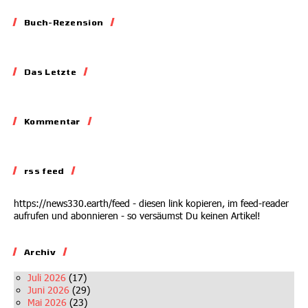
Buch-Rezension
Essay
Das Letzte
Blockieren,
Skandalisieren,
Lobbyieren
Kommentar
Kommentar
31.05.2026
Auf dem Abstellgleis
rss feed
02.07.2026
https://news330.earth/feed - diesen link kopieren, im feed-reader
aufrufen und abonnieren - so versäumst Du keinen Artikel!
Archiv
Juli 2026
(17)
Juni 2026
(29)
Mai 2026
(23)