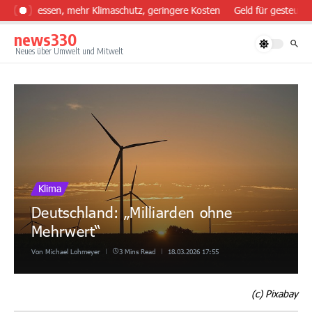
Zum Inhalt springen
ünder essen, mehr Klimaschutz, geringere Kosten
Geld für gesteuerte
news330
Neues über Umwelt und Mitwelt
Klima
Deutschland: „Milliarden ohne
Mehrwert“
Von
Michael Lohmeyer
3 Mins Read
18.03.2026
17:55
(c) Pixabay