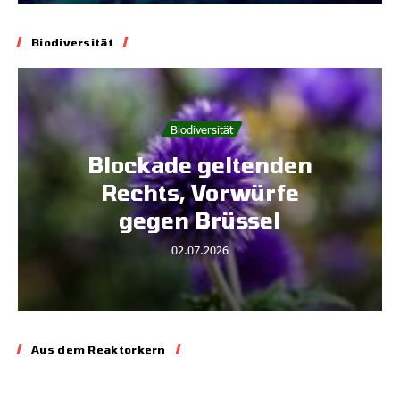
Biodiversität
Biodiversität
Blockade geltenden
Rechts, Vorwürfe
gegen Brüssel
02.07.2026
Energie
Aus dem Reaktorkern 3
Aus dem Reaktorkern
– Erinnerungen an