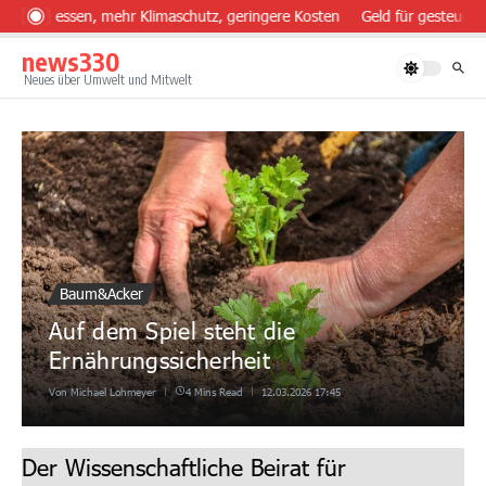
Zum Inhalt springen
ünder essen, mehr Klimaschutz, geringere Kosten
Geld für gesteuerte
news330
Neues über Umwelt und Mitwelt
Baum&Acker
Auf dem Spiel steht die
Ernährungssicherheit
Von
Michael Lohmeyer
4 Mins Read
12.03.2026
17:45
Der Wissenschaftliche Beirat für