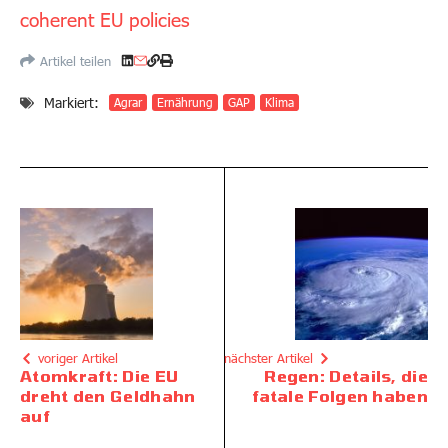
coherent EU policies
Artikel teilen
Markiert:
Agrar
Ernährung
GAP
Klima
voriger Artikel
nächster Artikel
Atomkraft: Die EU
Regen: Details, die
dreht den Geldhahn
fatale Folgen haben
auf