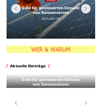
Geld für gesteuerten Einsatz
von Sonnenstrom
20.07.2026
7:45
WER & WARUM
Aktuelle Beiträge
Energie
Geld für gesteuerten Einsatz
von Sonnenstrom
20.07.2026
7:45