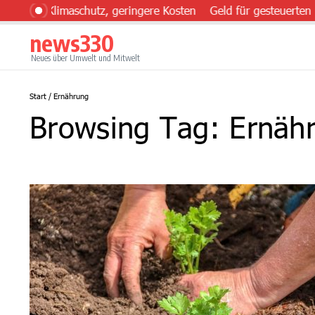
Zum Inhalt springen
hr Klimaschutz, geringere Kosten
Geld für gesteuerten Eins
news330
Neues über Umwelt und Mitwelt
Start
/
Ernährung
Browsing Tag: Ernäh