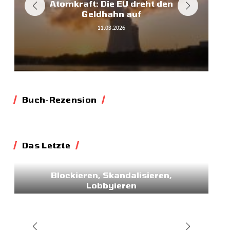
Atomkraft: Die EU dreht den
Geldhahn auf
11.03.2026
Buch-Rezension
Das Letzte
Essay
Blockieren, Skandalisieren,
Lobbyieren
31.05.2026