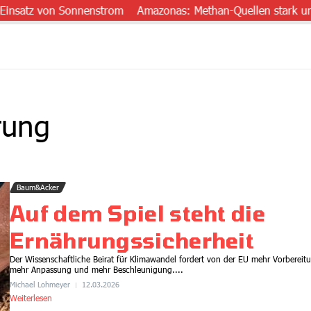
atz von Sonnenstrom
Amazonas: Methan-Quellen stark untersch
rung
Baum&Acker
Auf dem Spiel steht die
Ernährungssicherheit
Der Wissenschaftliche Beirat für Klimawandel fordert von der EU mehr Vorbereit
mehr Anpassung und mehr Beschleunigung....
Michael Lohmeyer
12.03.2026
Weiterlesen