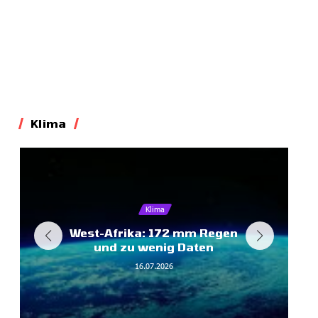
Klima
Klima
West-Afrika: 172 mm Regen
und zu wenig Daten
16.07.2026