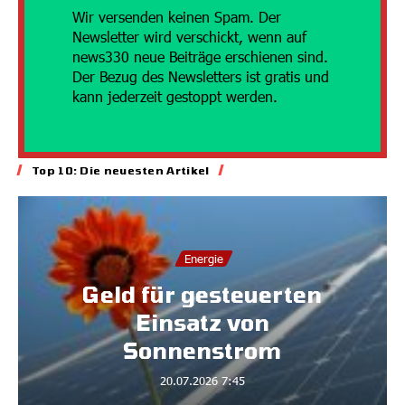
Wir versenden
keinen Spam. Der
Newsletter wird verschickt, wenn auf
news330 neue Beiträge erschienen sind.
Der Bezug des Newsletters ist gratis und
kann jederzeit gestoppt werden.
Top 10: Die neuesten Artikel
Energie
Geld für gesteuerten
Einsatz von
Sonnenstrom
20.07.2026
7:45