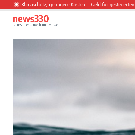
Zum Inhalt springen
 Klimaschutz, geringere Kosten
Geld für gesteuerten Einsatz
news330
Neues über Umwelt und Mitwelt