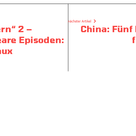
nächster Artikel
rn“ 2 –
China: Fünf 
eare Episoden:
aux