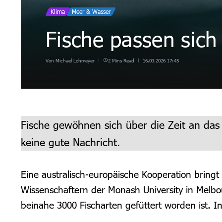
Klima
Meer & Wasser
Fische passen sich 
Von
Michael Lohmeyer
2 Mins Read
16.03.2026
17:45
Fische gewöhnen sich über die Zeit an das w
keine gute Nachricht.
Eine australisch-europäische Kooperation bring
Wissenschaftern der Monash University in Melbou
beinahe 3000 Fischarten gefüttert worden ist. I