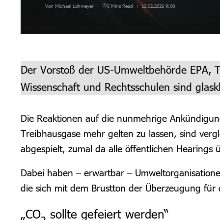
Von
Michael Lohmeyer
5 Mins Read
12.02.2026
9:00
Der Vorstoß der US-Umweltbehörde EPA, Tr
Wissenschaft und Rechtsschulen sind glask
Die Reaktionen auf die nunmehrige Ankündigung
Treibhausgase mehr gelten zu lassen, sind vergl
abgespielt, zumal da alle öffentlichen Hearing
Dabei haben – erwartbar – Umweltorganisationen
die sich mit dem Brustton der Überzeugung fü
„CO
sollte gefeiert werden“