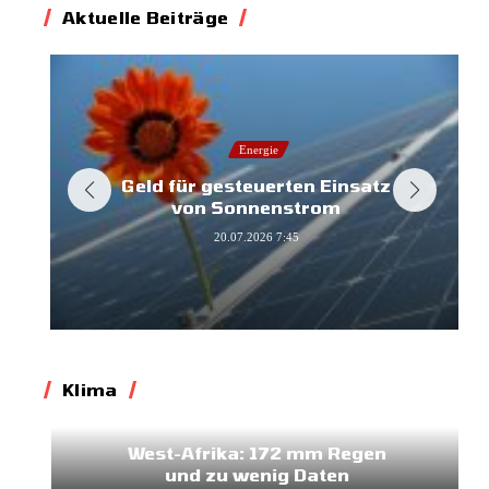
Aktuelle Beiträge
Energie
Geld für gesteuerten Einsatz
von Sonnenstrom
20.07.2026
7:45
Klima
Klima
West-Afrika: 172 mm Regen
und zu wenig Daten