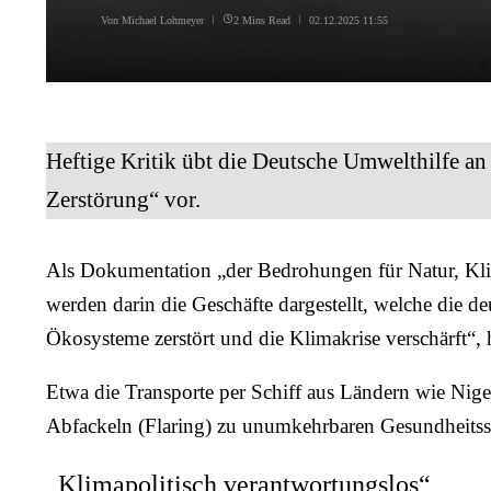
Von
Michael Lohmeyer
2 Mins Read
02.12.2025
11:55
Heftige Kritik übt die Deutsche Umwelthilfe an
Zerstörung“ vor.
Als Dokumentation „der Bedrohungen für Natur, Kli
werden darin die Geschäfte dargestellt, welche die 
Ökosysteme zerstört und die Klimakrise verschärft“, h
Etwa die Transporte per Schiff aus Ländern wie Ni
Abfackeln (Flaring) zu unumkehrbaren Gesundheitss
„Klimapolitisch verantwortungslos“