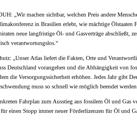
 DUH: „Wir machen sichtbar, welchen Preis andere Mensc
limakonferenz in Brasilien erlebt, wie mächtige Ölstaaten 
aten neue langfristige Öl- und Gasverträge abschließt, ze
tisch verantwortungslos.“
z: „Unser Atlas liefert die Fakten, Orte und Verantwortli
uss Deutschland vorangehen und die Abhängigkeit von foss
udem die Versorgungssicherheit erhöhen. Jedes Jahr gibt D
rschwendung muss so schnell wie möglich beendet werden
nkreten Fahrplan zum Ausstieg aus fossilem Öl und Gas v
 für einen Stopp immer neuer Förderlizenzen für Öl und Ga