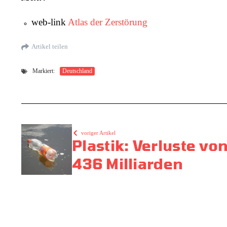
web-link
Atlas der Zerstörung
Artikel teilen
Markiert:
Deutschland
voriger Artikel
Plastik: Verluste v
436 Milliarden