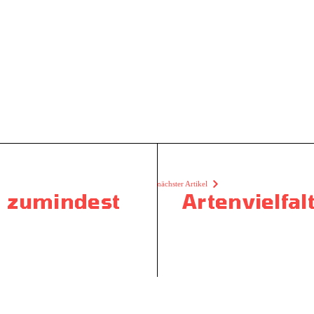
nächster Artikel
on zumindest
Artenvielfal