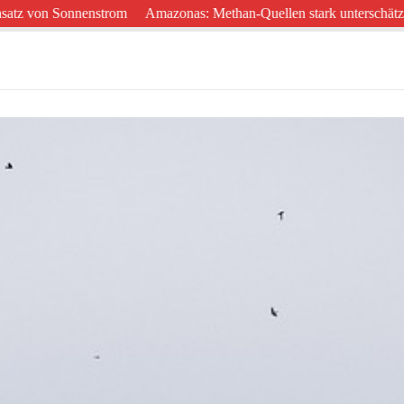
on Sonnenstrom
Amazonas: Methan-Quellen stark unterschätzt
West