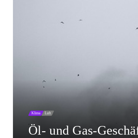
Klima
Luft
Öl- und Gas-Geschäf