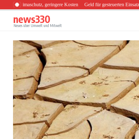
Zum Inhalt springen
limaschutz, geringere Kosten
Geld für gesteuerten Einsatz von Son
news330
Neues über Umwelt und Mitwelt