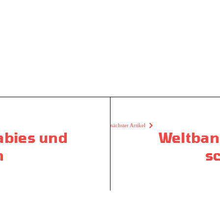
nächster Artikel
abies und
Weltban
n
s