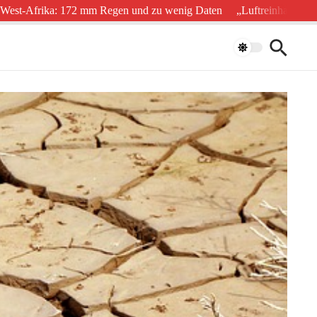
ka: 172 mm Regen und zu wenig Daten
„Luftreinhaltung ist Herzges