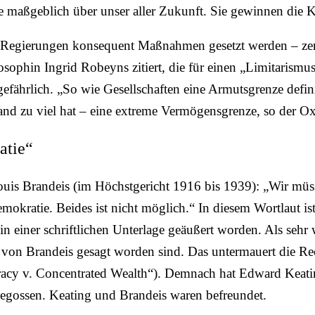
ie maßgeblich über unser aller Zukunft. Sie gewinnen die K
 Regierungen konsequent Maßnahmen gesetzt werden – zent
sophin Ingrid Robeyns zitiert, die für einen „Limitarismus“
 gefährlich. „So wie Gesellschaften eine Armutsgrenze defi
mand zu viel hat – eine extreme Vermögensgrenze, so der O
atie“
Louis Brandeis (im Höchstgericht 1916 bis 1939):
„Wir müss
okratie. Beides ist nicht möglich.“
In diesem Wortlaut ist
n einer schriftlichen Unterlage geäußert worden. Als sehr wa
 von Brandeis gesagt worden sind. Da
s untermauert die R
cy v. Concentrated Wealth“). Demnach hat Edward Keatin
gegossen. Keating und Brandeis waren befreundet.