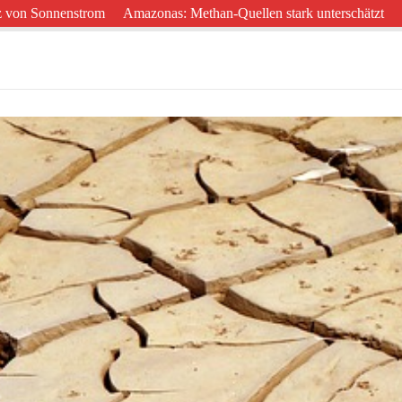
nenstrom
Amazonas: Methan-Quellen stark unterschätzt
West-Afri