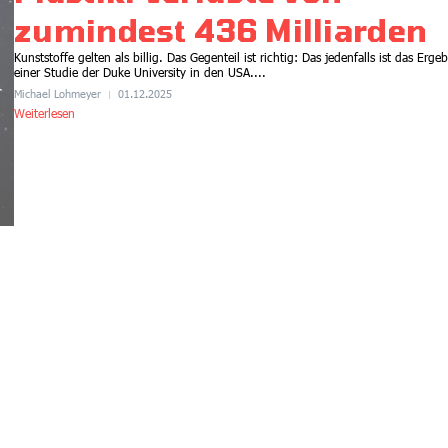
zumindest 436 Milliarden
Gesünder essen, mehr
Klimaschutz, geringere
Kunststoffe gelten als billig. Das Gegenteil ist richtig: Das jedenfalls ist das Ergeb
Kosten
einer Studie der Duke University in den USA....
21.07.2026
7:45
Michael Lohmeyer
01.12.2025
Weiterlesen
Gesundheit
Gesünder essen, mehr
Klimaschutz, geringere