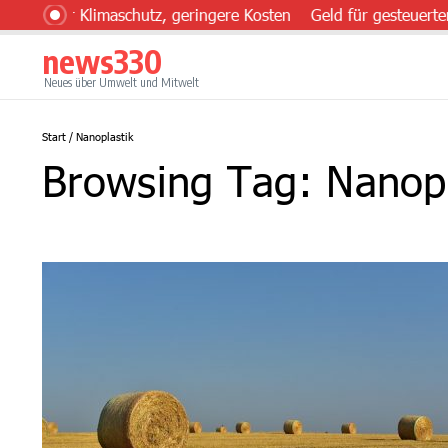
Zum Inhalt springen
mehr Klimaschutz, geringere Kosten
Geld für gesteuerten Ei
news330
Neues über Umwelt und Mitwelt
Start
/
Nanoplastik
Browsing Tag: Nanopl