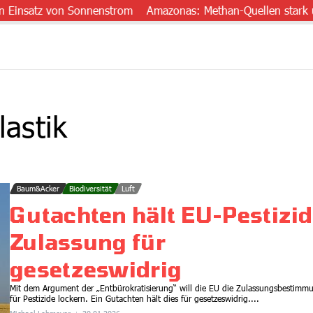
nsatz von Sonnenstrom
Amazonas: Methan-Quellen stark unters
astik
Baum&Acker
Biodiversität
Luft
Gutachten hält EU-Pestizid
Zulassung für
gesetzeswidrig
Mit dem Argument der „Entbürokratisierung“ will die EU die Zulassungsbestimm
für Pestizide lockern. Ein Gutachten hält dies für gesetzeswidrig....