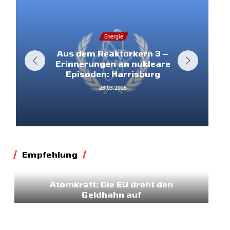
Energie
Aus dem Reaktorkern 3 –
Erinnerungen an nukleare
Episoden: Harrisburg
28.03.2026
Empfehlung
Energie
Klima
Atomkraft: Die EU dreht den
Geldhahn auf
11.03.2026