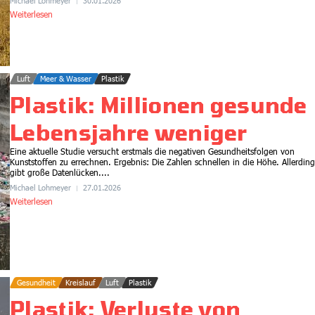
Michael Lohmeyer
30.01.2026
Weiterlesen
Luft
Meer & Wasser
Plastik
Plastik: Millionen gesunde
Lebensjahre weniger
Eine aktuelle Studie versucht erstmals die negativen Gesundheitsfolgen von
Kunststoffen zu errechnen. Ergebnis: Die Zahlen schnellen in die Höhe. Allerding
gibt große Datenlücken....
Michael Lohmeyer
27.01.2026
Weiterlesen
Gesundheit
Kreislauf
Luft
Plastik
Plastik: Verluste von
Gesundheit