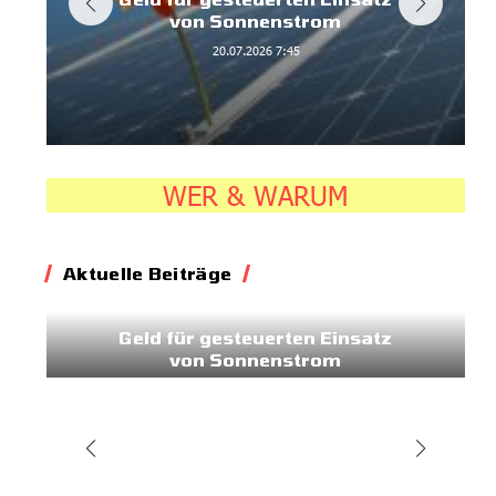
von Sonnenstrom
20.07.2026
7:45
WER & WARUM
Aktuelle Beiträge
Energie
Geld für gesteuerten Einsatz
von Sonnenstrom
20.07.2026
7:45