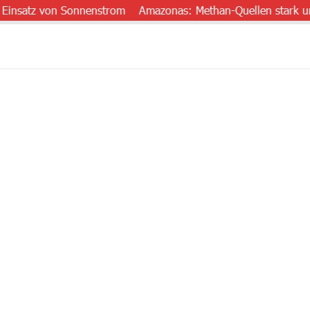
satz von Sonnenstrom
Amazonas: Methan-Quellen stark untersc