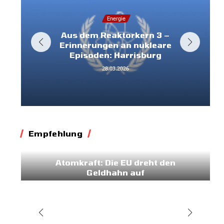
Energie
Aus dem Reaktorkern 3 –
Erinnerungen an nukleare
Episoden: Harrisburg
28.03.2026
Empfehlung
Energie
Klima
Atomkraft: Die EU dreht den
Geldhahn auf
11.03.2026