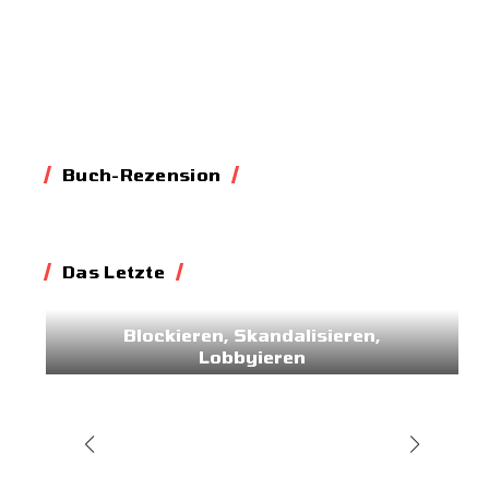
Buch-Rezension
Das Letzte
Essay
Blockieren, Skandalisieren,
Lobbyieren
31.05.2026