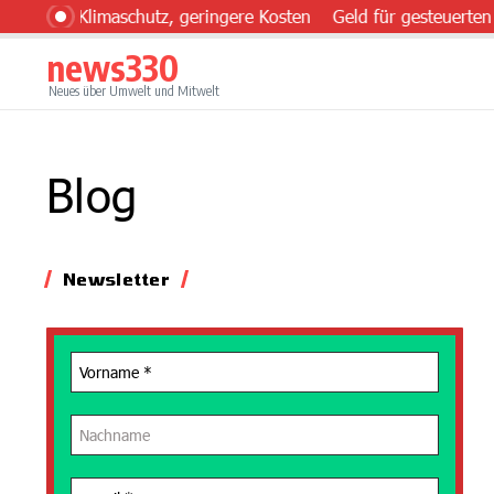
Zum Inhalt springen
ehr Klimaschutz, geringere Kosten
Geld für gesteuerten Ein
news330
Neues über Umwelt und Mitwelt
Blog
Newsletter