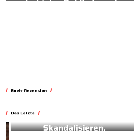
dreht den Geldhahn auf
11.03.2026
Buch-Rezension
Essay
Das Letzte
Blockieren,
Skandalisieren,
Lobbyieren