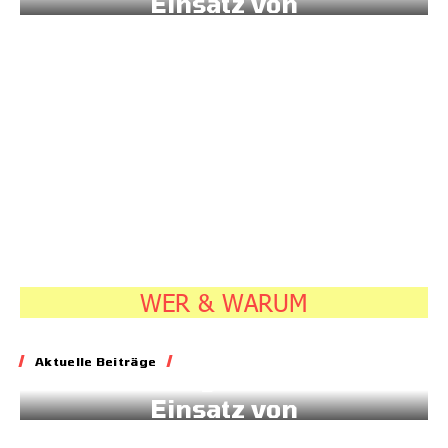
Einsatz von
Sonnenstrom
20.07.2026
7:45
WER & WARUM
Energie
Aktuelle Beiträge
Geld für gesteuerten
Einsatz von
Sonnenstrom