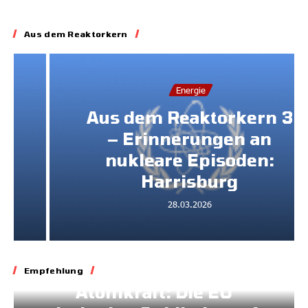
Aus dem Reaktorkern
Energie
Aus dem Reaktorkern 3
– Erinnerungen an
nukleare Episoden:
Harrisburg
28.03.2026
Energie
Klima
Empfehlung
Atomkraft: Die EU