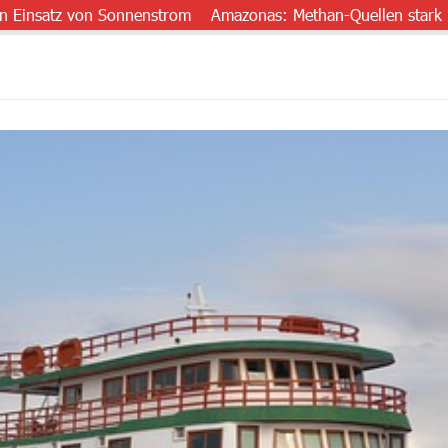
tz von Sonnenstrom
Amazonas: Methan-Quellen stark untersch