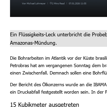
Von
Michael Lohmeyer
2 Mins Read
07.01.2026
11:55
Ein Flüssigkeits-Leck unterbricht die Probe
Amazonas-Mündung.
Die Bohrarbeiten im Atlantik vor der Küste bras
Petrobras hat am vergangenen Sonntag dem bras
einen Zwischenfall. Demnach sollen eine Bohrflüs
Der Bericht des Ölkonzerns wurde an die IBAMA ü
ein Druckabfall festgestellt worden sein. In der F
15 Kubikmeter ausgetreten