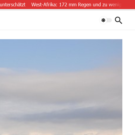
ätzt
West-Afrika: 172 mm Regen und zu wenig Daten
„Luft