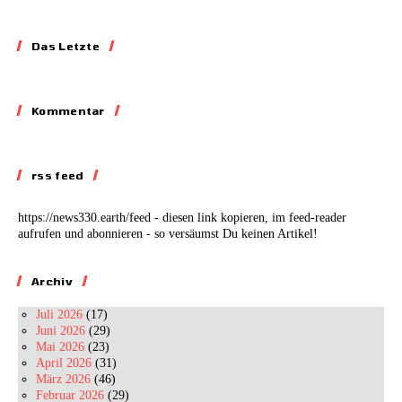
Essay
Das Letzte
Blockieren,
Skandalisieren,
Lobbyieren
Kommentar
Kommentar
31.05.2026
Auf dem Abstellgleis
rss feed
02.07.2026
https://news330.earth/feed - diesen link kopieren, im feed-reader
aufrufen und abonnieren - so versäumst Du keinen Artikel!
Archiv
Juli 2026
(17)
Juni 2026
(29)
Mai 2026
(23)
April 2026
(31)
März 2026
(46)
Februar 2026
(29)