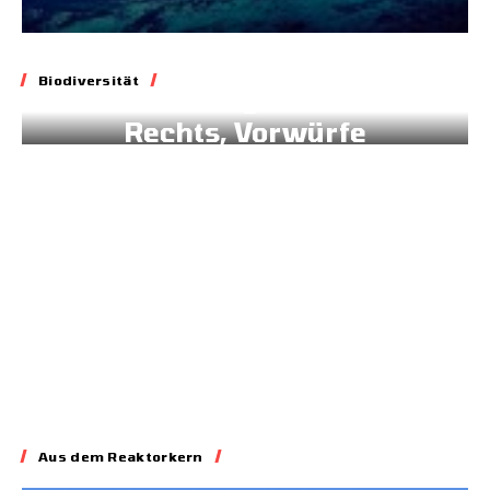
Biodiversität
Biodiversität
Blockade geltenden
Rechts, Vorwürfe
gegen Brüssel
02.07.2026
Aus dem Reaktorkern