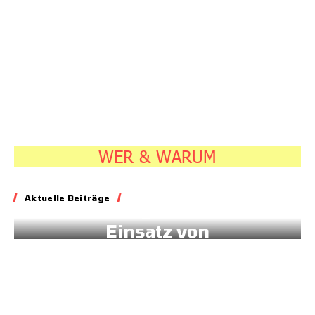
WER & WARUM
Energie
Aktuelle Beiträge
Geld für gesteuerten
Einsatz von
Sonnenstrom
20.07.2026
7:45