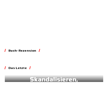
Buch-Rezension
Essay
Das Letzte
Blockieren,
Skandalisieren,
Lobbyieren
31.05.2026