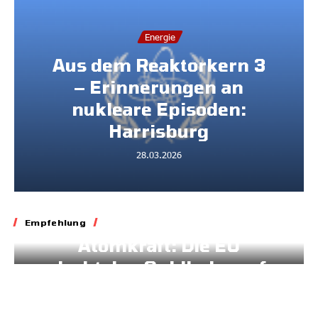
Energie
Aus dem Reaktorkern 3
– Erinnerungen an
nukleare Episoden:
Harrisburg
28.03.2026
Energie
Klima
Empfehlung
Atomkraft: Die EU
dreht den Geldhahn auf
11.03.2026